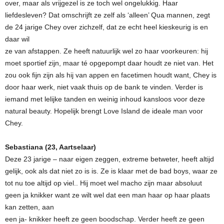
over, maar als vrijgezel is ze toch wel ongelukkig. Haar
liefdesleven? Dat omschrijft ze zelf als ‘alleen’ Qua mannen, zegt
de 24 jarige Chey over zichzelf, dat ze echt heel kieskeurig is en
daar wil
ze van afstappen. Ze heeft natuurlijk wel zo haar voorkeuren: hij
moet sportief zijn, maar té opgepompt daar houdt ze niet van. Het
zou ook fijn zijn als hij van appen en facetimen houdt want, Chey is
door haar werk, niet vaak thuis op de bank te vinden. Verder is
iemand met lelijke tanden en weinig inhoud kansloos voor deze
natural beauty. Hopelijk brengt Love Island de ideale man voor
Chey.
Sebastiana (23, Aartselaar)
Deze 23 jarige – naar eigen zeggen, extreme betweter, heeft altijd
gelijk, ook als dat niet zo is is. Ze is klaar met de bad boys, waar ze
tot nu toe altijd op viel.. Hij moet wel macho zijn maar absoluut
geen ja knikker want ze wilt wel dat een man haar op haar plaats
kan zetten, aan
een ja- knikker heeft ze geen boodschap. Verder heeft ze geen