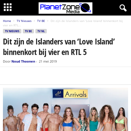
Home
TV Nieuws
TV BE
Dit zijn de Islanders van ‘Love Island’ binnenkort bij
vier en RTL...
TV NIEUWS
TV BE
TV NL
Dit zijn de Islanders van ‘Love Island’
binnenkort bij vier en RTL 5
Door
Noud Thoonen
-
21 mei 2019