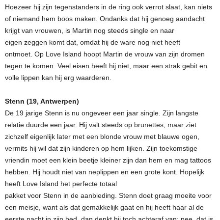
Hoezeer hij zijn tegenstanders in de ring ook verrot slaat, kan niets
of niemand hem boos maken. Ondanks dat hij genoeg aandacht
krijgt van vrouwen, is Martin nog steeds single en naar
eigen zeggen komt dat, omdat hij de ware nog niet heeft
ontmoet. Op Love Island hoopt Martin de vrouw van zijn dromen
tegen te komen. Veel eisen heeft hij niet, maar een strak gebit en
volle lippen kan hij erg waarderen.
Stenn (19, Antwerpen)
De 19 jarige Stenn is nu ongeveer een jaar single. Zijn langste
relatie duurde een jaar. Hij valt steeds op brunettes, maar ziet
zichzelf eigenlijk later met een blonde vrouw met blauwe ogen,
vermits hij wil dat zijn kinderen op hem lijken. Zijn toekomstige
vriendin moet een klein beetje kleiner zijn dan hem en mag tattoos
hebben. Hij houdt niet van neplippen en een grote kont. Hopelijk
heeft Love Island het perfecte totaal
pakket voor Stenn in de aanbieding. Stenn doet graag moeite voor
een meisje, want als dat gemakkelijk gaat en hij heeft haar al de
eerste nacht in zijn bed, dan denkt hij toch achteraf van: nee, dat is