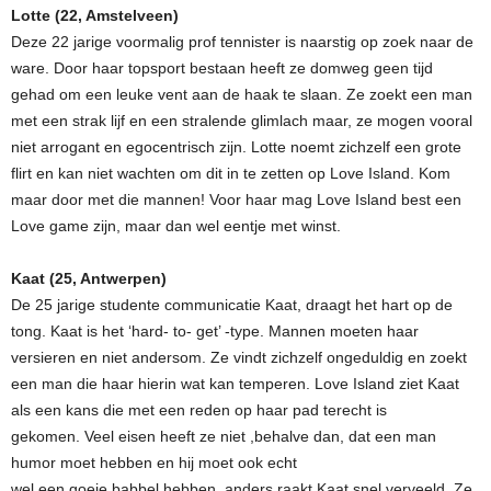
Lotte (22, Amstelveen)
Deze 22 jarige voormalig prof tennister is naarstig op zoek naar de
ware. Door haar topsport bestaan heeft ze domweg geen tijd
gehad om een leuke vent aan de haak te slaan. Ze zoekt een man
met een strak lijf en een stralende glimlach maar, ze mogen vooral
niet arrogant en egocentrisch zijn. Lotte noemt zichzelf een grote
flirt en kan niet wachten om dit in te zetten op Love Island. Kom
maar door met die mannen! Voor haar mag Love Island best een
Love game zijn, maar dan wel eentje met winst.
Kaat (25, Antwerpen)
De 25 jarige studente communicatie Kaat, draagt het hart op de
tong. Kaat is het ‘hard- to- get’ -type. Mannen moeten haar
versieren en niet andersom. Ze vindt zichzelf ongeduldig en zoekt
een man die haar hierin wat kan temperen. Love Island ziet Kaat
als een kans die met een reden op haar pad terecht is
gekomen. Veel eisen heeft ze niet ,behalve dan, dat een man
humor moet hebben en hij moet ook echt
wel een goeie babbel hebben, anders raakt Kaat snel verveeld. Ze