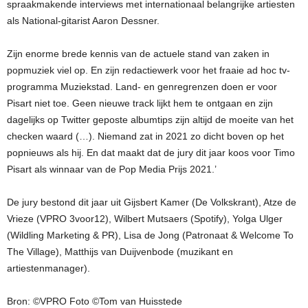
spraakmakende interviews met internationaal belangrijke artiesten
als National-gitarist Aaron Dessner.
Zijn enorme brede kennis van de actuele stand van zaken in
popmuziek viel op. En zijn redactiewerk voor het fraaie ad hoc tv-
programma Muziekstad. Land- en genregrenzen doen er voor
Pisart niet toe. Geen nieuwe track lijkt hem te ontgaan en zijn
dagelijks op Twitter geposte albumtips zijn altijd de moeite van het
checken waard (…). Niemand zat in 2021 zo dicht boven op het
popnieuws als hij. En dat maakt dat de jury dit jaar koos voor Timo
Pisart als winnaar van de Pop Media Prijs 2021.’
De jury bestond dit jaar uit Gijsbert Kamer (De Volkskrant), Atze de
Vrieze (VPRO 3voor12), Wilbert Mutsaers (Spotify), Yolga Ulger
(Wildling Marketing & PR), Lisa de Jong (Patronaat & Welcome To
The Village), Matthijs van Duijvenbode (muzikant en
artiestenmanager).
Bron: ©VPRO Foto ©Tom van Huisstede