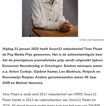
©Tom van Huisstede
Vrijdag 21 januari 2022 heeft 3voor12 redactiechef Timo Pisart
de Pop Media Prijs gewonnen. Het is de achtentwintigste keer
dat de prestigieuze journalistieke prijs wordt uitgereikt tijdens
Eurosonic Noorderslag in Groningen. Eerdere winnaars waren
o.a. Anton Corbijn, Gijsbert Kamer, Leo Blokhuis, Rotjoch en
Roosmarijn Reijmer. Andere genomineerden waren 50 Jaar
OOR en Michiel Veenstra.
Timo Pisart is sinds eind 2017 redactiechef van VPRO 3voor12.
Pisart startte in 2013 als radioredacteur van 3voor12 Radio tot
2016. Hij stond daarna onder meer kort aan het roer van THUMP,