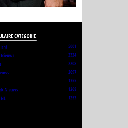
ULAIRE CATEGORIE
5001
licht
2324
t Nieuws
2208
s
2097
ieuws
1755
L
1268
ek Nieuws
1253
 NL