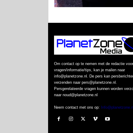
Om contact op te nemen met de redactie voo
vragen/informatie/tips, kan je mailen naar
info@planetzone.nl. De pers kan persberichte
verzenden naar pers@planetzone.nl.
Persgerelateerde vragen kunnen worden verz
naar noud@planetzone.nl
Neem contact met ons op:
Info@planetzone.n