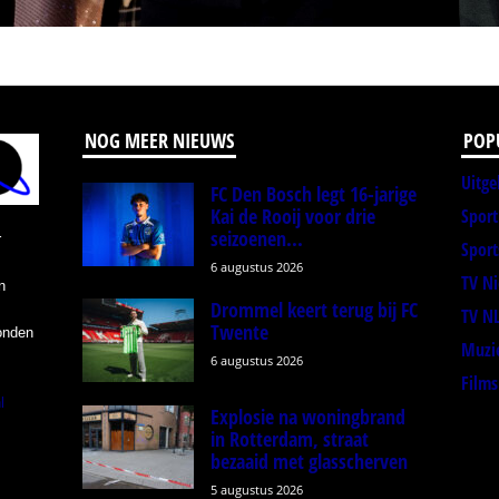
NOG MEER NIEUWS
POP
Uitge
FC Den Bosch legt 16-jarige
Kai de Rooij voor drie
Spor
seizoenen...
r
Sport
6 augustus 2026
TV N
n
Drommel keert terug bij FC
TV N
Twente
onden
Muzi
6 augustus 2026
Films
l
Explosie na woningbrand
in Rotterdam, straat
bezaaid met glasscherven
5 augustus 2026