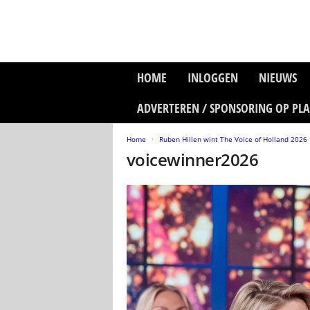
P
HOME
INLOGGEN
NIEUWS
l
a
ADVERTEREN / SPONSORING OP PL
n
e
Home
Ruben Hillen wint The Voice of Holland 2026
t
voicewinner2026
z
o
n
e
M
e
d
i
a