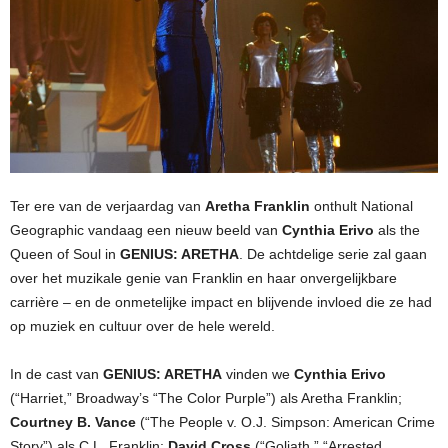
Ter ere van de verjaardag van
Aretha Franklin
onthult National
Geographic vandaag een nieuw beeld van
Cynthia Erivo
als the
Queen of Soul in
GENIUS: ARETHA
. De achtdelige serie zal gaan
over het muzikale genie van Franklin en haar onvergelijkbare
carrière – en de onmetelijke impact en blijvende invloed die ze had
op muziek en cultuur over de hele wereld.
In de cast van
GENIUS: ARETHA
vinden we
Cynthia Erivo
(“Harriet,” Broadway’s “The Color Purple”) als Aretha Franklin;
Courtney B. Vance
(“The People v. O.J. Simpson: American Crime
Story”) als C.L. Franklin;
David Cross
(“Goliath,” “Arrested