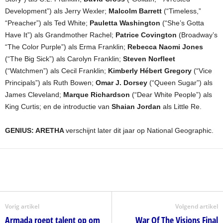
Development”) als Jerry Wexler;
Malcolm Barrett
(“Timeless,”
“Preacher”) als Ted White;
Pauletta Washington
(“She’s Gotta
Have It”) als Grandmother Rachel;
Patrice Covington
(Broadway’s
“The Color Purple”) als Erma Franklin;
Rebecca Naomi Jones
(“The Big Sick”) als Carolyn Franklin;
Steven Norfleet
(“Watchmen”) als Cecil Franklin;
Kimberly Hébert Gregory
(“Vice
Principals”) als Ruth Bowen;
Omar J. Dorsey
(“Queen Sugar”) als
James Cleveland;
Marque Richardson
(“Dear White People”) als
King Curtis; en de introductie van
Shaian Jordan
als Little Re.
GENIUS: ARETHA
verschijnt later dit jaar op National Geographic.
Vorig artikel
Volgend artikel
Armada roept talent op om
War Of The Visions Final