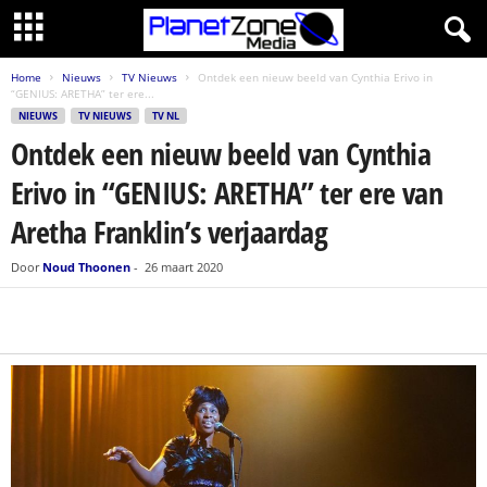
Home
Nieuws
TV Nieuws
Ontdek een nieuw beeld van Cynthia Erivo in
“GENIUS: ARETHA” ter ere...
NIEUWS
TV NIEUWS
TV NL
Ontdek een nieuw beeld van Cynthia
Erivo in “GENIUS: ARETHA” ter ere van
Aretha Franklin’s verjaardag
Door
Noud Thoonen
-
26 maart 2020