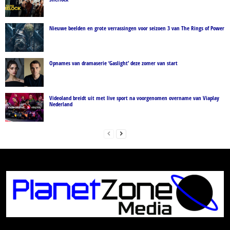
Nieuwe beelden en grote verrassingen voor seizoen 3 van The Rings of Power
Opnames van dramaserie ‘Gaslight’ deze zomer van start
Videoland breidt uit met live sport na voorgenomen overname van Viaplay
Nederland