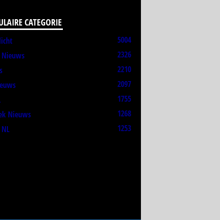
ULAIRE CATEGORIE
5004
licht
2326
t Nieuws
2210
s
2097
ieuws
1755
L
1268
ek Nieuws
1253
 NL