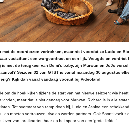
ma met de noorderzon vertrokken, maar niet voordat ze Ludo en Rich
ar vastzitten: een wurgcontract en een lijk. Vreugde en verdriet 
blij is met de terugkeer van Demi’s baby, zijn Marwan en JoJo vers
 de aanval? Seizoen 32 van GTST is vanaf maandag 30 augustus e
gierig? Kijk dan vanaf vandaag vooruit bij Videoland.
e om de hoek kijken tijdens de start van het nieuwe seizoen: wie hee
e vinden, maar dat is niet genoeg voor Marwan. Richard is in alle staten
gelaten. Tot overmaat van ramp doen hij, Ludo en Janine een schokkend
zullen moeten vertrouwen: rivalen worden partners. Ook Shanti voelt zi
lezer van tarotkaarten haar op het spoor van een ‘grote liefde.’