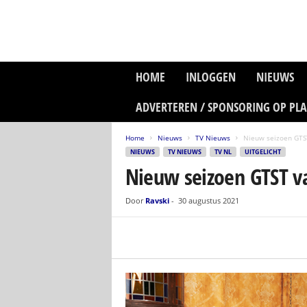
P
HOME
INLOGGEN
NIEUWS
l
a
ADVERTEREN / SPONSORING OP PL
n
e
Home
Nieuws
TV Nieuws
Nieuw seizoen GTST
t
NIEUWS
TV NIEUWS
TV NL
UITGELICHT
z
Nieuw seizoen GTST va
o
n
e
Door
Ravski
-
30 augustus 2021
M
e
d
i
a