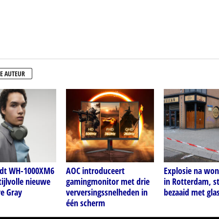
E AUTEUR
idt WH-1000XM6
AOC introduceert
Explosie na wo
tijlvolle nieuwe
gamingmonitor met drie
in Rotterdam, s
ve Gray
verversingssnelheden in
bezaaid met gla
één scherm