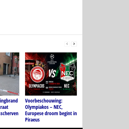
ningbrand
Voorbeschouwing:
traat
Olympiakos – NEC,
sscherven
Europese droom begint in
Piraeus