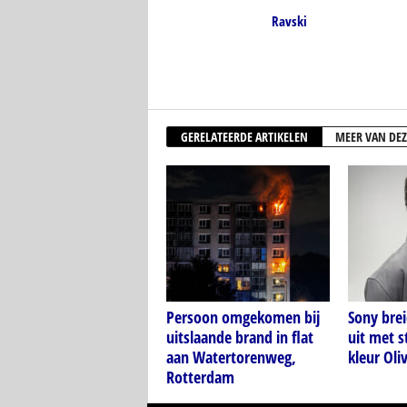
Ravski
GERELATEERDE ARTIKELEN
MEER VAN DEZ
Persoon omgekomen bij
Sony bre
uitslaande brand in flat
uit met s
aan Watertorenweg,
kleur Oli
Rotterdam