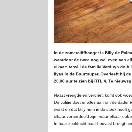
In de zomercliffhanger is Billy de Pal
waardoor de twee nog wel even aan elka
elkaar: terwijl de familie Verduyn dol
Ilyas in de Buurtsuper. Overleeft hij
20.00 uur te zien bij RTL 4. Te nieuws
Naast vreugde en verdriet, komt ook woed
De politie doet er alles aan om de dader t
werkt én dat Billy hem in de steek heeft 
elkaar veroordeeld zijn, maar elkaar ook 
In haar zoektocht naar houvast brengt een 