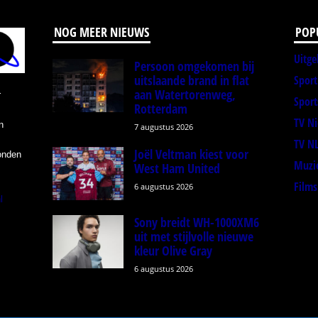
NOG MEER NIEUWS
POP
Uitge
Persoon omgekomen bij
uitslaande brand in flat
Spor
aan Watertorenweg,
r
Sport
Rotterdam
TV N
n
7 augustus 2026
TV N
Joël Veltman kiest voor
onden
Muzi
West Ham United
Films
6 augustus 2026
l
Sony breidt WH-1000XM6
uit met stijlvolle nieuwe
kleur Olive Gray
6 augustus 2026