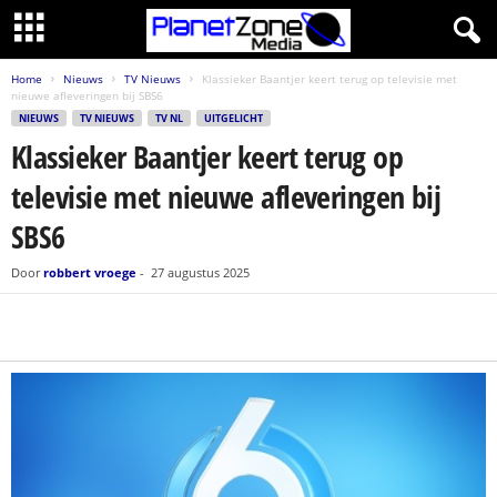
Home
Nieuws
TV Nieuws
Klassieker Baantjer keert terug op televisie met
nieuwe afleveringen bij SBS6
NIEUWS
TV NIEUWS
TV NL
UITGELICHT
Klassieker Baantjer keert terug op
televisie met nieuwe afleveringen bij
SBS6
Door
robbert vroege
-
27 augustus 2025