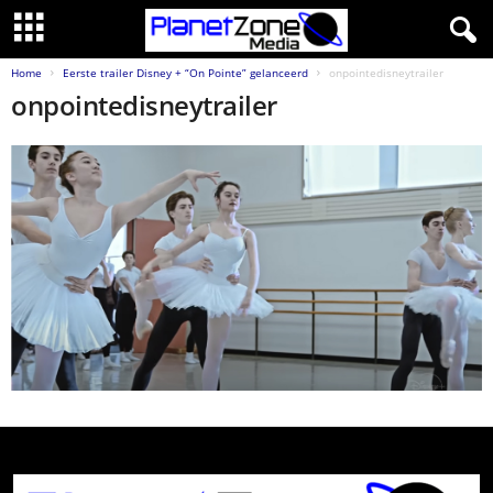
Home
Eerste trailer Disney + “On Pointe” gelanceerd
onpointedisneytrailer
onpointedisneytrailer