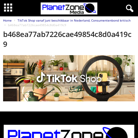
Home
TikTok Shop vanaf juni beschikbaar in Nederland, Consumentenbond kritisch
b468ea77ab7226cae49854c8d0a419c9
b468ea77ab7226cae49854c8d0a419c
9