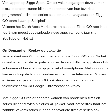
Verstappen op Ziggo Sport. Om de vakantiegangers deze zomer
extra te ondersteunen bij het meenemen van hun favoriete
programma’s, films en series staat er tot half augustus een Ziggo
GO team klaar op Schiphol”.
Volgens het Dutch Apps Market report staat de Ziggo GO app in de
top 3 van meest gedownloade video apps van vorig jaar (na
YouTube en Netflix)
On Demand en Replay op vakantie
Iedere klant van Ziggo heeft toegang tot de Ziggo GO app. Na het
downloaden van deze gratis app via de verschillende appstores kijk
je binnen- of buitenshuis op je tablet of smartphone. Met ziggogo.tv
kan er ook op de laptop gekeken worden. Live televisie en Movies
& Series kan je via Ziggo GO ook streamen naar het grote
televisiescherm via Google Chromecast of Airplay.
Met Ziggo GO kan er genoten worden van honderden films en
series uit het Movies & Series XL pakket. Voor het vertrek naar het
zonnige vakantieadres kunnen de favoriete films of series ook