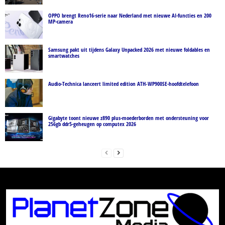
OPPO brengt Reno16-serie naar Nederland met nieuwe AI-functies en 200
MP-camera
Samsung pakt uit tijdens Galaxy Unpacked 2026 met nieuwe foldables en
smartwatches
Audio-Technica lanceert limited edition ATH‑WP900SE-hoofdtelefoon
Gigabyte toont nieuwe z890 plus-moederborden met ondersteuning voor
256gb ddr5-geheugen op computex 2026