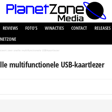
REVIEWS
FOTO’S
WINACTIES
CONTACT
RELEASES
ANETZONE
nceert zeer snelle multifunctionele USB-kaartlezer
lle multifunctionele USB-kaartlezer