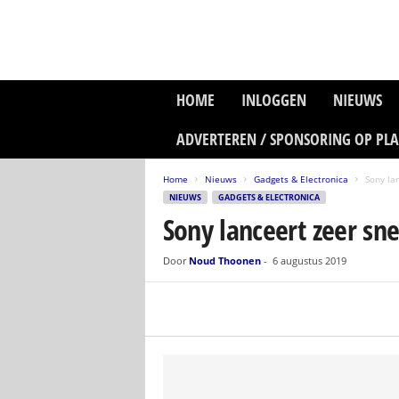
P
HOME
INLOGGEN
NIEUWS
l
a
ADVERTEREN / SPONSORING OP PL
n
e
Home
Nieuws
Gadgets & Electronica
Sony la
t
NIEUWS
GADGETS & ELECTRONICA
z
Sony lanceert zeer sne
o
n
e
Door
Noud Thoonen
-
6 augustus 2019
M
e
d
i
a