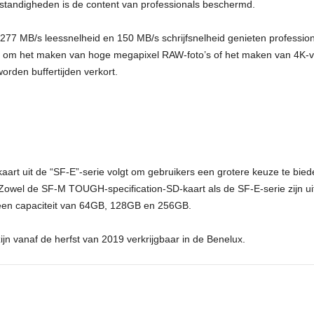
tandigheden is de content van professionals beschermd.
 277 MB/s leessnelheid en 150 MB/s schrijfsnelheid genieten professio
m het maken van hoge megapixel RAW-foto’s of het maken van 4K-vide
rden buffertijden verkort.
art uit de “SF-E”-serie volgt om gebruikers een grotere keuze te bie
Zowel de SF-M TOUGH-specification-SD-kaart als de SF-E-serie zijn uit
een capaciteit van 64GB, 128GB en 256GB.
n vanaf de herfst van 2019 verkrijgbaar in de Benelux.