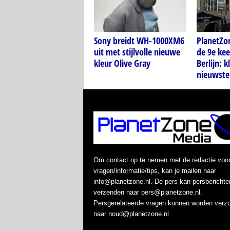
Sony breidt WH-1000XM6
PlanetZo
uit met stijlvolle nieuwe
de 9e kee
kleur Olive Gray
Berlijn: k
nieuwste
Om contact op te nemen met de redactie voo
vragen/informatie/tips, kan je mailen naar
info@planetzone.nl. De pers kan persberichte
verzenden naar pers@planetzone.nl.
Persgerelateerde vragen kunnen worden verz
naar noud@planetzone.nl