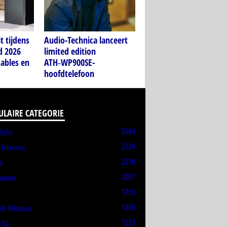
t tijdens
Audio-Technica lanceert
d 2026
limited edition
ables en
ATH‑WP900SE-
hoofdtelefoon
ULAIRE CATEGORIE
5004
licht
2326
t Nieuws
2210
s
2097
ieuws
1755
L
1268
ek Nieuws
1253
 NL