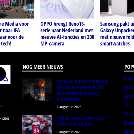
ne Media voor
OPPO brengt Reno16-
Samsung pakt ui
r naar IFA
serie naar Nederland met
Galaxy Unpacke
laar voor de
nieuwe AI-functies en 200
met nieuwe fold
 tech!
MP-camera
smartwatches
NOG MEER NIEUWS
POP
Uitge
Persoon omgekomen bij
uitslaande brand in flat
Spor
aan Watertorenweg,
r
Sport
Rotterdam
TV N
n
7 augustus 2026
TV N
Joël Veltman kiest voor
onden
Muzi
West Ham United
Films
6 augustus 2026