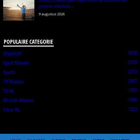
[Video] Lil Kleine geeft kijkje achter de schermen van
grootste soloshow...
9 augustus 2026
POPULAIRE CATEGORIE
5010
Uitgelicht
2329
Sport Nieuws
2213
Sports
2097
TV Nieuws
1755
TV NL
1268
Muziek Nieuws
1253
Films NL