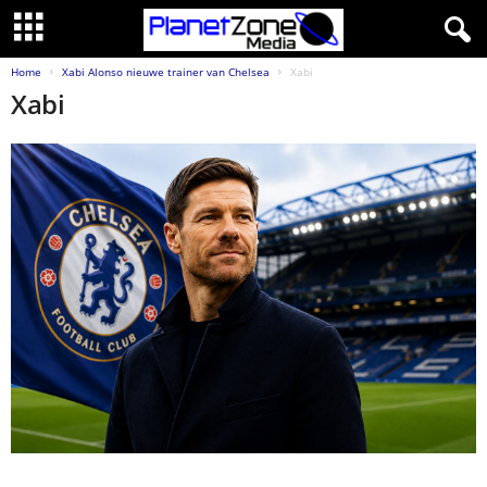
Home
Xabi Alonso nieuwe trainer van Chelsea
Xabi
Xabi