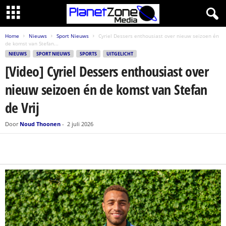
Home
Nieuws
Sport Nieuws
Cyriel Dessers enthousiast over nieuw seizoen én
de komst van Stefan...
NIEUWS
SPORT NIEUWS
SPORTS
UITGELICHT
[Video] Cyriel Dessers enthousiast over
nieuw seizoen én de komst van Stefan
de Vrij
Door
Noud Thoonen
-
2 juli 2026