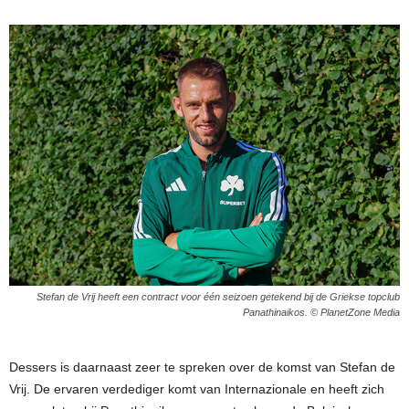
Stefan de Vrij heeft een contract voor één seizoen getekend bij de Griekse topclub
Panathinaikos. © PlanetZone Media
Dessers is daarnaast zeer te spreken over de komst van Stefan de
Vrij. De ervaren verdediger komt van Internazionale en heeft zich