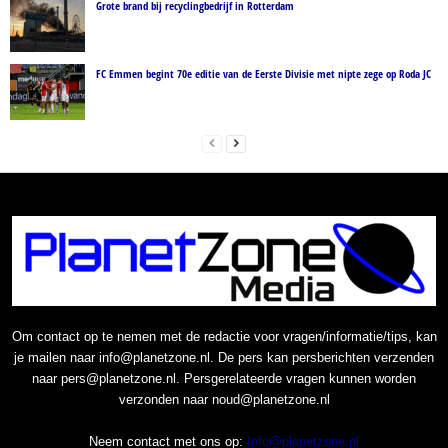
Grote brand bij recyclingbedrijf in Rotterdam
FC Emmen begint 70e editie van de Eerste Divisie met nipte zege op Roda JC
Om contact op te nemen met de redactie voor vragen/informatie/tips, kan
je mailen naar info@planetzone.nl. De pers kan persberichten verzenden
naar pers@planetzone.nl. Persgerelateerde vragen kunnen worden
verzonden naar noud@planetzone.nl
Neem contact met ons op:
Info@planetzone.nl