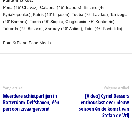
Panathinaikos:
Peña (46′ Chávez), Calabria (46′ Tsapras), Biniaris (46′
Kyriakopoulos), Katris (46′ Ingason), Touba (72′ Lavdas), Tsirivegia
(46′ Kamara), Tserin (46′ Siopis), Giagkousis (46′ Kontouris),
Taborda (72′ Biniaris), Zaroury (46′ Antino), Tetei (46′ Pantelidis).
Foto © PlanetZone Media
Vorig artikel
Volgend artikel
Meerdere schietpartijen in
[Video] Cyriel Dessers
Rotterdam-Delfshaven, één
enthousiast over nieuw
persoon zwaargewond
seizoen én de komst van
Stefan de Vrij