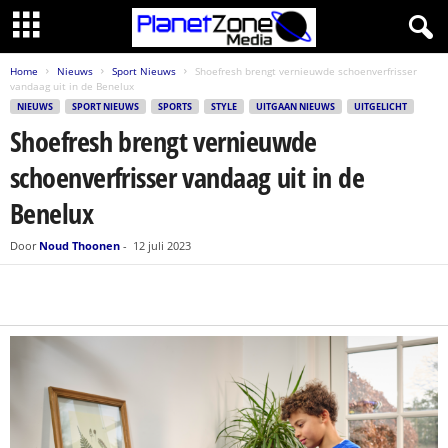
Home
Nieuws
Sport Nieuws
Shoefresh brengt vernieuwde schoenverfrisser
vandaag uit in de Benelux
NIEUWS
SPORT NIEUWS
SPORTS
STYLE
UITGAAN NIEUWS
UITGELICHT
Shoefresh brengt vernieuwde
schoenverfrisser vandaag uit in de
Benelux
Door
Noud Thoonen
-
12 juli 2023