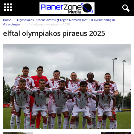
Home
Olympiacos Piraeus overtuigt tegen Norwich met 3-0 overwinning in
Vlaardingen
elftal olympiakos piraeus 2025
elftal olympiakos piraeus 2025