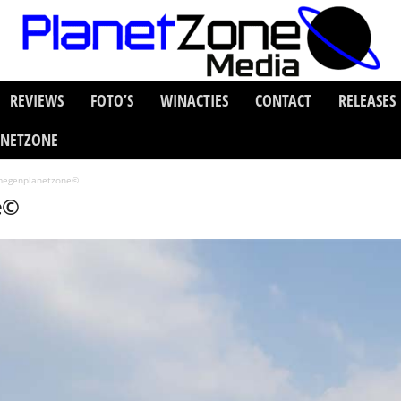
REVIEWS
FOTO’S
WINACTIES
CONTACT
RELEASES
ANETZONE
megenplanetzone©
e©