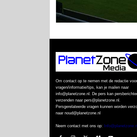
Om contact op te nemen met de redactie voo
vragen/informatie/tips, kan je mailen naar
info@planetzone.nl. De pers kan persberichte
verzenden naar pers@planetzone.nl.
Persgerelateerde vragen kunnen worden verz
naar noud@planetzone.nl
Neem contact met ons op:
Info@planetzone.n