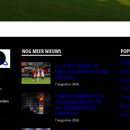
NOG MEER NIEUWS
POP
Uitge
FC Emmen begint 70e
editie van de Eerste Divisie
Spor
met nipte...
r
Sport
7 augustus 2026
TV N
n
Persoon omgekomen bij
TV N
uitslaande brand in flat
onden
Muzi
aan Watertorenweg,
Rotterdam
Films
l
7 augustus 2026