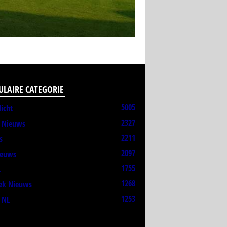
ULAIRE CATEGORIE
5005
licht
2327
t Nieuws
2211
s
2097
ieuws
1755
L
1268
ek Nieuws
1253
 NL