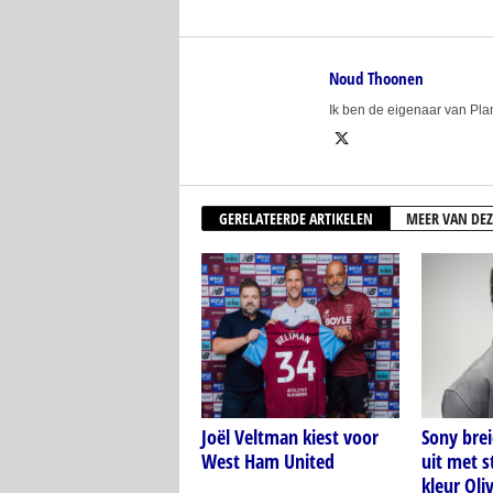
Noud Thoonen
Ik ben de eigenaar van Pl
GERELATEERDE ARTIKELEN
MEER VAN DEZ
Joël Veltman kiest voor
Sony bre
West Ham United
uit met s
kleur Oli