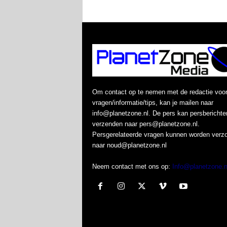
Om contact op te nemen met de redactie voo
vragen/informatie/tips, kan je mailen naar
info@planetzone.nl. De pers kan persberichte
verzenden naar pers@planetzone.nl.
Persgerelateerde vragen kunnen worden verz
naar noud@planetzone.nl
Neem contact met ons op:
Info@planetzone.n