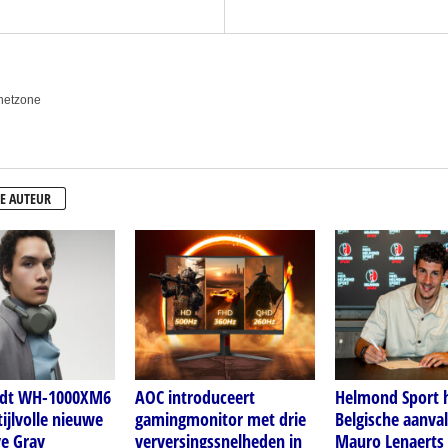
anetzone
E AUTEUR
idt WH-1000XM6
AOC introduceert
Helmond Sport h
tijlvolle nieuwe
gamingmonitor met drie
Belgische aanval
ve Gray
verversingssnelheden in
Mauro Lenaerts