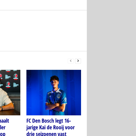
aalt
FC Den Bosch legt 16-
ler
jarige Kai de Rooij voor
 op
drie seizoenen vast