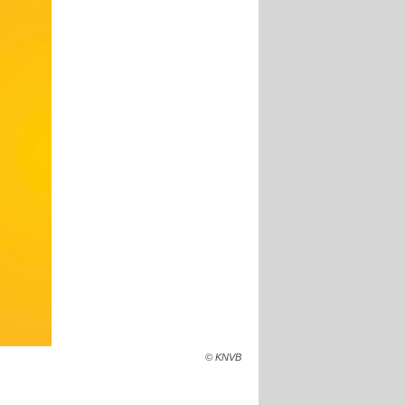
© KNVB