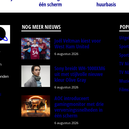
één scherm
huurbasis
NOG MEER NIEUWS
POP
Uitge
Joël Veltman kiest voor
West Ham United
Spor
r
6 augustus 2026
Sport
TV N
n
Sony breidt WH-1000XM6
TV N
uit met stijlvolle nieuwe
onden
kleur Olive Gray
Muzi
6 augustus 2026
Films
l
AOC introduceert
gamingmonitor met drie
verversingssnelheden in
één scherm
6 augustus 2026