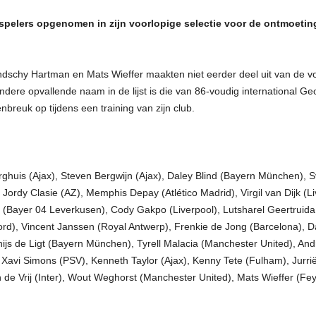
lers opgenomen in zijn voorlopige selectie voor de ontmoetingen
ndschy Hartman en Mats Wieffer maakten niet eerder deel uit van de vo
ndere opvallende naam in de lijst is die van 86-voudig international G
breuk op tijdens een training van zijn club.
ghuis (Ajax), Steven Bergwijn (Ajax), Daley Blind (Bayern München), 
 Jordy Clasie (AZ), Memphis Depay (Atlético Madrid), Virgil van Dijk (L
 (Bayer 04 Leverkusen), Cody Gakpo (Liverpool), Lutsharel Geertrui
d), Vincent Janssen (Royal Antwerp), Frenkie de Jong (Barcelona), 
hijs de Ligt (Bayern München), Tyrell Malacia (Manchester United), An
, Xavi Simons (PSV), Kenneth Taylor (Ajax), Kenny Tete (Fulham), Jurr
 de Vrij (Inter), Wout Weghorst (Manchester United), Mats Wieffer (F