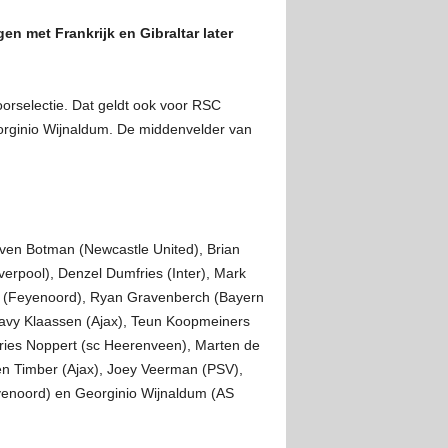
 met Frankrijk en Gibraltar later
orselectie. Dat geldt ook voor RSC
eorginio Wijnaldum. De middenvelder van
Sven Botman (Newcastle United), Brian
iverpool), Denzel Dumfries (Inter), Mark
da (Feyenoord), Ryan Gravenberch (Bayern
Davy Klaassen (Ajax), Teun Koopmeiners
dries Noppert (sc Heerenveen), Marten de
iën Timber (Ajax), Joey Veerman (PSV),
eyenoord) en Georginio Wijnaldum (AS