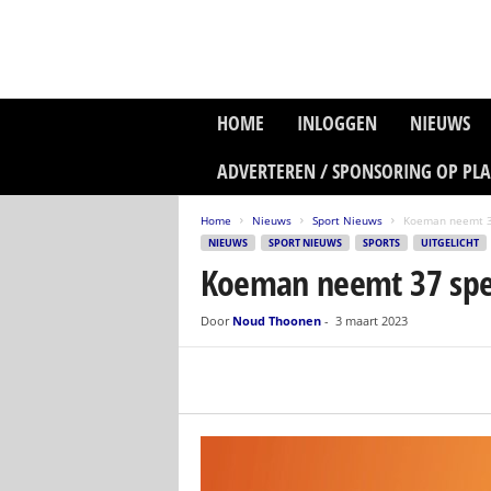
P
HOME
INLOGGEN
NIEUWS
l
a
ADVERTEREN / SPONSORING OP PL
n
e
Home
Nieuws
Sport Nieuws
Koeman neemt 37
t
NIEUWS
SPORT NIEUWS
SPORTS
UITGELICHT
z
Koeman neemt 37 spel
o
n
e
Door
Noud Thoonen
-
3 maart 2023
M
e
d
i
a