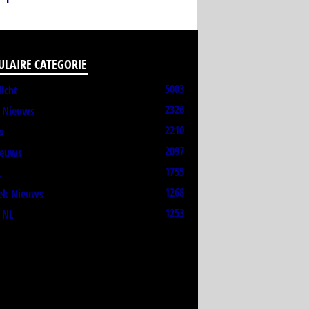
ULAIRE CATEGORIE
5003
licht
2326
t Nieuws
2210
s
2097
ieuws
1755
L
1268
ek Nieuws
1253
 NL