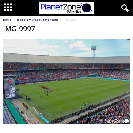
Home
Jaap stam weg bij Feyenoord
IMG_9997
IMG_9997