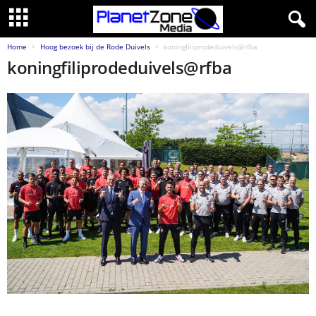
Home
Hoog bezoek bij de Rode Duivels
koningfiliprodeduivels@rfba
koningfiliprodeduivels@rfba