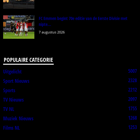
FC Emmen begint 70e editie van de Eerste Divisie met
nipte...
7 augustus 2026
POPULAIRE CATEGORIE
5007
Uitgelicht
2328
Sport Nieuws
2212
Sports
2097
TV Nieuws
1755
TV NL
1268
Muziek Nieuws
1253
Films NL