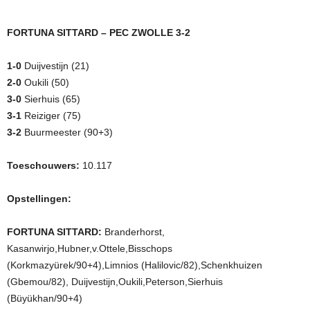
FORTUNA SITTARD – PEC ZWOLLE 3-2
1-0
Duijvestijn (21)
2-0
Oukili (50)
3-0
Sierhuis (65)
3-1
Reiziger (75)
3-2
Buurmeester (90+3)
Toeschouwers:
10.117
Opstellingen:
FORTUNA SITTARD:
Branderhorst,
Kasanwirjo,Hubner,v.Ottele,Bisschops
(Korkmazyürek/90+4),Limnios (Halilovic/82),Schenkhuizen
(Gbemou/82), Duijvestijn,Oukili,Peterson,Sierhuis
(Büyükhan/90+4)