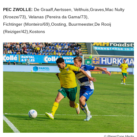
PEC ZWOLLE:
De Graaff,Aertssen, Velthuis,Graves,Mac Nulty
(Kroeze/73), Velanas (Pereira da Gama/73),
Fichtinger (Monteiro/69),Oosting, Buurmeester,De Rooij
(Reiziger/42),Kostons
© PlanetZone Media