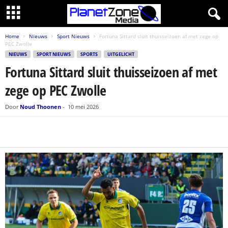
Home
Nieuws
Sport Nieuws
Fortuna Sittard sluit thuisseizoen af met zege op
PEC Zwolle
NIEUWS
SPORT NIEUWS
SPORTS
UITGELICHT
Fortuna Sittard sluit thuisseizoen af met
zege op PEC Zwolle
Door
Noud Thoonen
-
10 mei 2026