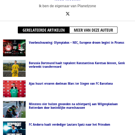
Ik ben de eigenaar van Planetzone
GERELATEERDE ARTIKELEN
MEER VAN DEZE AUTEUR
Voorbeschouwing: Olympiakos – NEC, Europese droom begint in Piraeus
Borussia Dortmund haalt toptalent Konstantinos Karetsas binnen, Genk
verbreekt transferrecord
Ajax huurt ervaren doelman Marc ter Stegen van FC Barcelona
Minstens vier hulzen gevonden na schietpartij aan Wilgenplaslaan
Rotterdam door koninklijke marechaussee
FC Andorra haalt verdediger Lautaro Spatz naar het Prinsdom