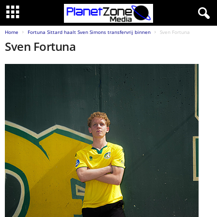
Home
Fortuna Sittard haalt Sven Simons transfervrij binnen
Sven Fortuna
Sven Fortuna