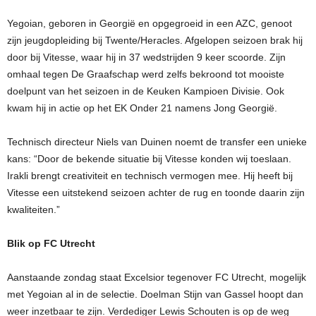
Yegoian, geboren in Georgië en opgegroeid in een AZC, genoot
zijn jeugdopleiding bij Twente/Heracles. Afgelopen seizoen brak hij
door bij Vitesse, waar hij in 37 wedstrijden 9 keer scoorde. Zijn
omhaal tegen De Graafschap werd zelfs bekroond tot mooiste
doelpunt van het seizoen in de Keuken Kampioen Divisie. Ook
kwam hij in actie op het EK Onder 21 namens Jong Georgië.
Technisch directeur Niels van Duinen noemt de transfer een unieke
kans: “Door de bekende situatie bij Vitesse konden wij toeslaan.
Irakli brengt creativiteit en technisch vermogen mee. Hij heeft bij
Vitesse een uitstekend seizoen achter de rug en toonde daarin zijn
kwaliteiten.”
Blik op FC Utrecht
Aanstaande zondag staat Excelsior tegenover FC Utrecht, mogelijk
met Yegoian al in de selectie. Doelman Stijn van Gassel hoopt dan
weer inzetbaar te zijn. Verdediger Lewis Schouten is op de weg