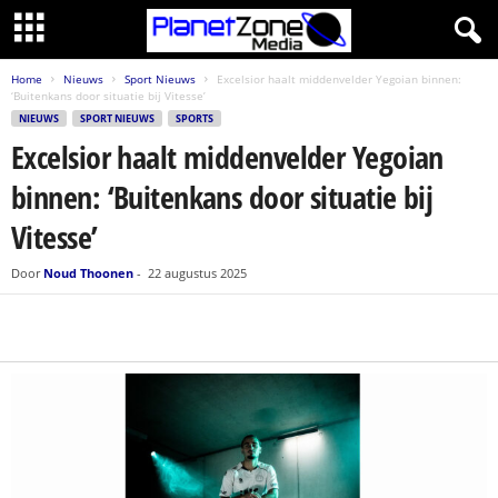
Home
Nieuws
Sport Nieuws
Excelsior haalt middenvelder Yegoian binnen:
‘Buitenkans door situatie bij Vitesse’
NIEUWS
SPORT NIEUWS
SPORTS
Excelsior haalt middenvelder Yegoian
binnen: ‘Buitenkans door situatie bij
Vitesse’
Door
Noud Thoonen
-
22 augustus 2025