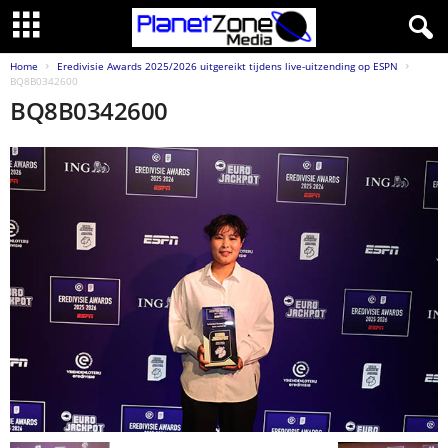
Home
Eredivisie Awards 2025/2026 uitgereikt tijdens live-uitzending op ESPN
BQ8B0342600
BQ8B0342600