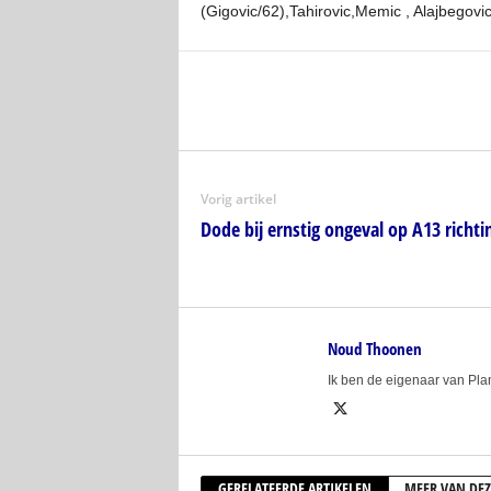
(Gigovic/62),Tahirovic,Memic , Alajbegovi
Vorig artikel
Dode bij ernstig ongeval op A13 richt
Noud Thoonen
Ik ben de eigenaar van Pl
GERELATEERDE ARTIKELEN
MEER VAN DEZ