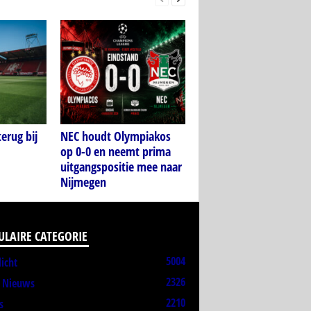
erug bij
NEC houdt Olympiakos
op 0-0 en neemt prima
uitgangspositie mee naar
Nijmegen
ULAIRE CATEGORIE
5004
licht
2326
t Nieuws
2210
s