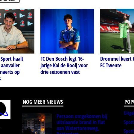
Sport haalt
FC Den Bosch legt 16-
Drommel keert t
 aanvaller
jarige Kai de Rooij voor
FC Twente
naerts op
drie seizoenen vast
s
NOG MEER NIEUWS
POP
Uitge
Persoon omgekomen bij
uitslaande brand in flat
Spor
aan Watertorenweg,
r
Sport
Rotterdam