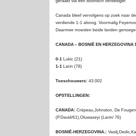
geraakt via een Bosnisch verdediger.
Canada bleef vervolgens op zoek naar de g
verdiende 1-1 alsnog. Voormalig Feyenoor
Daarmee moesten beide landen genoege
CANADA – BOSNIË EN HERZEGOVINA 1
0-1
Lukic (21)
1-1
Larin (78)
Toeschouwers:
43.002
OPSTELLINGEN:
CANADA:
Crépeau,Johnston, De Fougeroll
(P.David/61),Oluwaseyi (Larin/ 76)
BOSNIË-HERZEGOVINA.:
Vasilj,Dedic,Ka