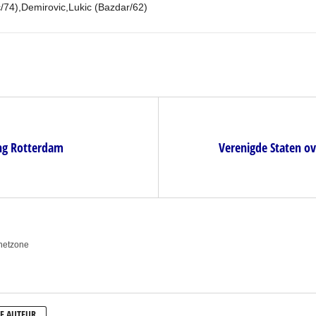
c/74),Demirovic,Lukic (Bazdar/62)
ing Rotterdam
Verenigde Staten ov
anetzone
E AUTEUR