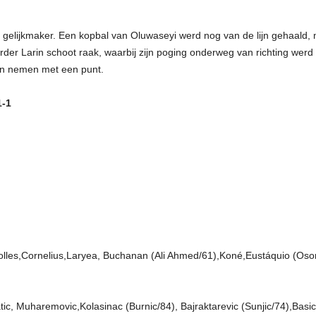
elijkmaker. Een kopbal van Oluwaseyi werd nog van de lijn gehaald, ma
der Larin schoot raak, waarbij zijn poging onderweg van richting werd
n nemen met een punt.
-1
es,Cornelius,Laryea, Buchanan (Ali Ahmed/61),Koné,Eustáquio (Osorio
tic, Muharemovic,Kolasinac (Burnic/84), Bajraktarevic (Sunjic/74),Basic