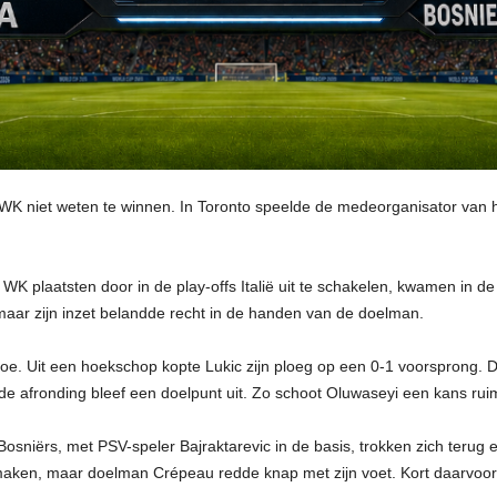
 WK niet weten te winnen. In Toronto speelde de medeorganisator van h
WK plaatsten door in de play-offs Italië uit te schakelen, kwamen in de
aar zijn inzet belandde recht in de handen van de doelman.
toe. Uit een hoekschop kopte Lukic zijn ploeg op een 0-1 voorsprong. 
 de afronding bleef een doelpunt uit. Zo schoot Oluwaseyi een kans ruim
 Bosniërs, met PSV-speler Bajraktarevic in de basis, trokken zich terug
 maken, maar doelman Crépeau redde knap met zijn voet. Kort daarvo