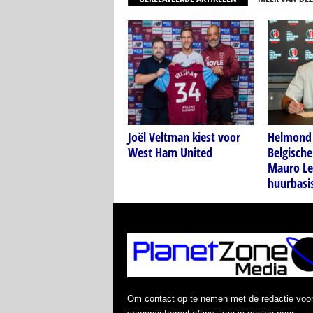
Joël Veltman kiest voor
Helmond 
West Ham United
Belgische
Mauro Le
huurbasi
Om contact op te nemen met de redactie voo