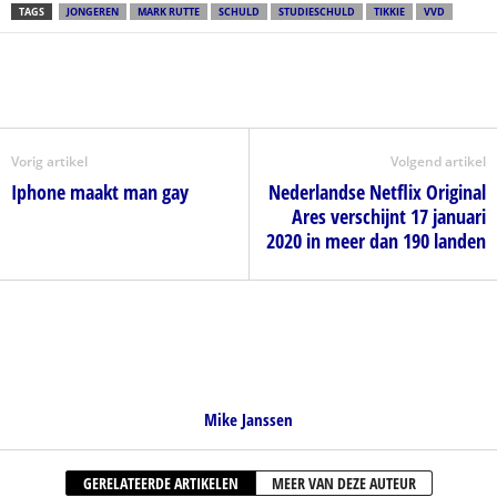
TAGS
JONGEREN
MARK RUTTE
SCHULD
STUDIESCHULD
TIKKIE
VVD
Vorig artikel
Volgend artikel
Iphone maakt man gay
Nederlandse Netflix Original
Ares verschijnt 17 januari
2020 in meer dan 190 landen
Mike Janssen
GERELATEERDE ARTIKELEN
MEER VAN DEZE AUTEUR