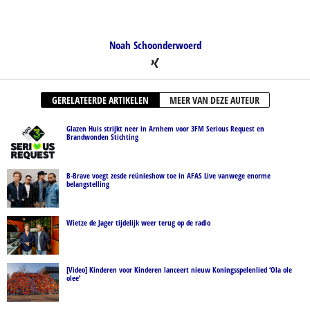
Noah Schoonderwoerd
GERELATEERDE ARTIKELEN
MEER VAN DEZE AUTEUR
Glazen Huis strijkt neer in Arnhem voor 3FM Serious Request en
Brandwonden Stichting
B-Brave voegt zesde reünieshow toe in AFAS Live vanwege enorme
belangstelling
Wietze de Jager tijdelijk weer terug op de radio
[Video] Kinderen voor Kinderen lanceert nieuw Koningsspelenlied ‘Ola ole
olee’