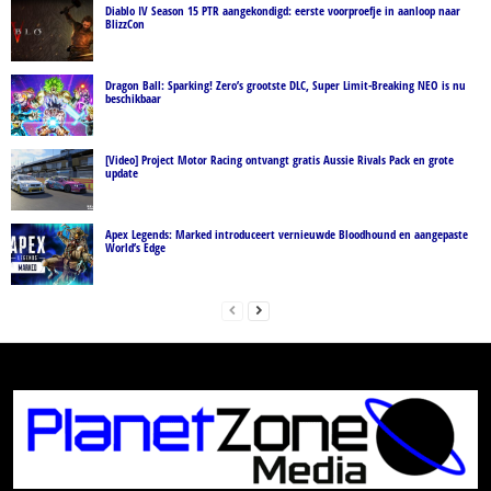
Diablo IV Season 15 PTR aangekondigd: eerste voorproefje in aanloop naar
BlizzCon
Dragon Ball: Sparking! Zero’s grootste DLC, Super Limit-Breaking NEO is nu
beschikbaar
[Video] Project Motor Racing ontvangt gratis Aussie Rivals Pack en grote
update
Apex Legends: Marked introduceert vernieuwde Bloodhound en aangepaste
World’s Edge