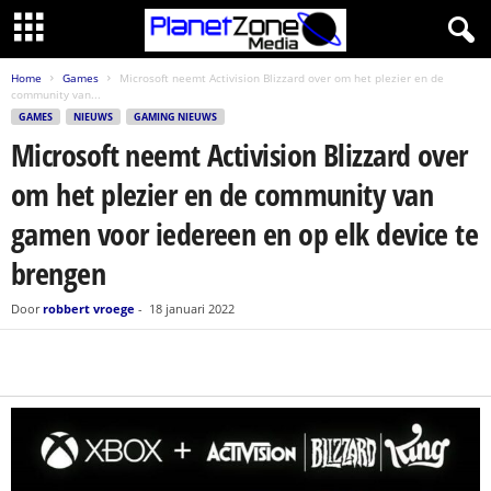
Home
Games
Microsoft neemt Activision Blizzard over om het plezier en de
community van...
GAMES
NIEUWS
GAMING NIEUWS
Microsoft neemt Activision Blizzard over
om het plezier en de community van
gamen voor iedereen en op elk device te
brengen
Door
robbert vroege
-
18 januari 2022