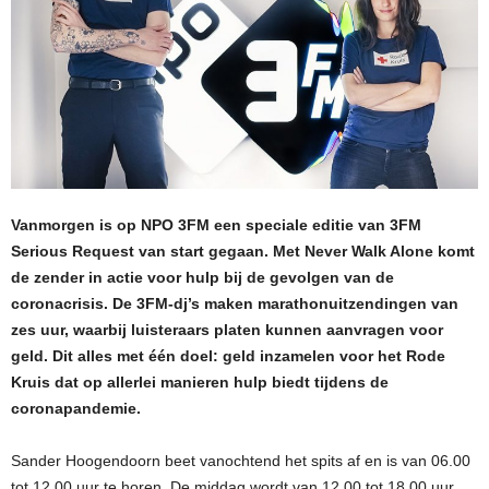
Vanmorgen is op NPO 3FM een speciale editie van 3FM
Serious Request van start gegaan. Met Never Walk Alone komt
de zender in actie voor hulp bij de gevolgen van de
coronacrisis. De 3FM-dj’s maken marathonuitzendingen van
zes uur, waarbij luisteraars platen kunnen aanvragen voor
geld. Dit alles met één doel: geld inzamelen voor het Rode
Kruis dat op allerlei manieren hulp biedt tijdens de
coronapandemie.
Sander Hoogendoorn beet vanochtend het spits af en is van 06.00
tot 12.00 uur te horen. De middag wordt van 12.00 tot 18.00 uur