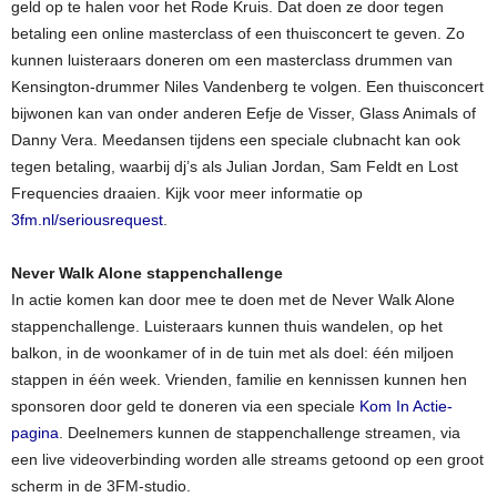
geld op te halen voor het Rode Kruis. Dat doen ze door tegen
betaling een online masterclass of een thuisconcert te geven. Zo
kunnen luisteraars doneren om een masterclass drummen van
Kensington-drummer Niles Vandenberg te volgen. Een thuisconcert
bijwonen kan van onder anderen Eefje de Visser, Glass Animals of
Danny Vera. Meedansen tijdens een speciale clubnacht kan ook
tegen betaling, waarbij dj’s als Julian Jordan, Sam Feldt en Lost
Frequencies draaien. Kijk voor meer informatie op
3fm.nl/seriousrequest
.
Never Walk Alone stappenchallenge
In actie komen kan door mee te doen met de Never Walk Alone
stappenchallenge. Luisteraars kunnen thuis wandelen, op het
balkon, in de woonkamer of in de tuin met als doel: één miljoen
stappen in één week. Vrienden, familie en kennissen kunnen hen
sponsoren door geld te doneren via een speciale
Kom In Actie-
pagina
. Deelnemers kunnen de stappenchallenge streamen, via
een live videoverbinding worden alle streams getoond op een groot
scherm in de 3FM-studio.