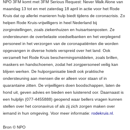
NPO 3FM komt met 3FM Serious Request: Never Walk Alone van
maandag 13 tot en met zaterdag 18 april in actie voor het Rode
Kruis dat op allerlei manieren hulp biedt tijdens de coronacrisis. Zo
helpen Rode Kruis-vrijwilligers in heel Nederland bij
zorginstellingen, zoals ziekenhuizen en huisartsenposten. Ze
ondersteunen de overbelaste voedselbanken en het verplegend
personeel in het verzorgen van de coronapatiënten die worden
opgevangen in diverse hotels verspreid over het land. Ook
verzamelt het Rode Kruis beschermingsmiddelen, zoals brillen,
maskers en handschoenen, zodat het zorgpersoneel veilig kan
blijven werken. De hulporganisatie biedt ook praktische
ondersteuning aan mensen die er alleen voor staan of in
quarantaine zitten. De vrijwilligers doen boodschappen, laten de
hond uit, geven advies en bieden een luisterend oor. Daarnaast is
een hulplijn (077-4455888) geopend waar bellers vragen kunnen
stellen over het coronavirus of als zij zich zorgen maken over
iemand in hun omgeving. Voor meer informatie:
rodekruis.nl
.
Bron © NPO