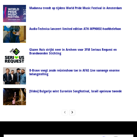
Madonna treedt op tijdens World Pride Music Festival in Amsterdam
Audio-Technica lanceert limited edition ATH‑WP900SE-hoofdtelefoon
Glazen Huis strijkt neer in Arnhem voor 3FM Serious Request en
Brandwonden Stichting
B-Brave voegt zesde reünieshow toe in AFAS Live vanwege enorme
belangstelling
[Video] Bulgarije wint Eurovisie Songfestival, Israël opnieuw tweede