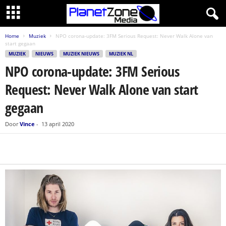
Home
Muziek
NPO corona-update: 3FM Serious Request: Never Walk Alone van
start gegaan
MUZIEK
NIEUWS
MUZIEK NIEUWS
MUZIEK NL
NPO corona-update: 3FM Serious
Request: Never Walk Alone van start
gegaan
Door
Vince
-
13 april 2020