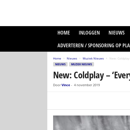
P
HOME
INLOGGEN
NIEUWS
l
a
ADVERTEREN / SPONSORING OP PL
n
e
Home
Nieuws
Muziek Nieuws
New: Coldplay –
t
NIEUWS
MUZIEK NIEUWS
z
New: Coldplay – ‘Ever
o
n
e
Door
Vince
-
4 november 2019
M
e
d
i
a