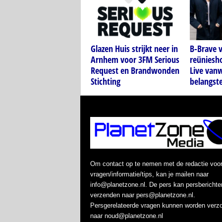
Glazen Huis strijkt neer in
B-Brave 
Arnhem voor 3FM Serious
reüniesh
Request en Brandwonden
Live van
Stichting
belangste
Om contact op te nemen met de redactie voo
vragen/informatie/tips, kan je mailen naar
info@planetzone.nl. De pers kan persberichte
verzenden naar pers@planetzone.nl.
Persgerelateerde vragen kunnen worden verz
naar noud@planetzone.nl