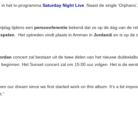
t in het tv-programma
Saturday Night Live
. Naast de single ‘Orphans
ijdag tijdens een
persconferentie
bekend dat ze op de dag van de re
 spelen
.
Het optreden vindt plaats in Amman in
Jordanië
en is op de 
Jordan
concert
zal bestaan uit de twee delen van het nieuwe dubbelalb
 beginnen. Het Sunset concert zal om 15:00 uur volgen. Het is de eerst
 our dream since we first started work on this album. It’s a bit impossib
it.”