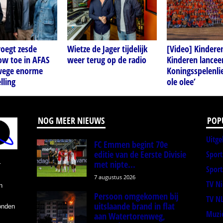
voegt zesde
Wietze de Jager tijdelijk
[Video] Kindere
ow toe in AFAS
weer terug op de radio
Kinderen lancee
wege enorme
Koningsspelenlie
lling
ole olee’
NOG MEER NIEUWS
POP
Uitge
FC Emmen begint 70e
editie van de Eerste Divisie
Spor
met nipte...
r
Sport
7 augustus 2026
TV N
n
Persoon omgekomen bij
TV N
uitslaande brand in flat
onden
Muzi
aan Watertorenweg,