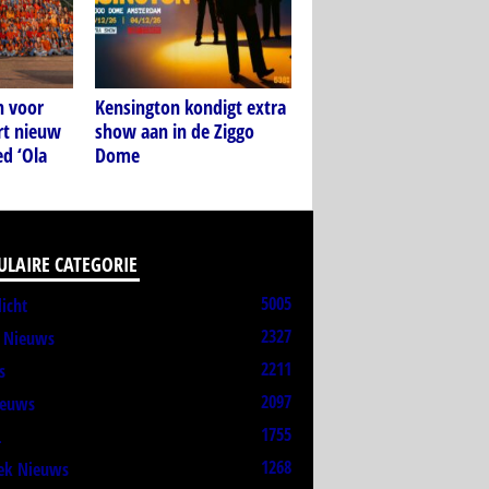
n voor
Kensington kondigt extra
rt nieuw
show aan in de Ziggo
d ‘Ola
Dome
ULAIRE CATEGORIE
5005
licht
2327
t Nieuws
2211
s
2097
ieuws
1755
L
1268
ek Nieuws