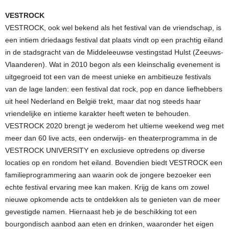
VESTROCK
VESTROCK, ook wel bekend als het festival van de vriendschap, is
een intiem driedaags festival dat plaats vindt op een prachtig eiland
in de stadsgracht van de Middeleeuwse vestingstad Hulst (Zeeuws-
Vlaanderen). Wat in 2010 begon als een kleinschalig evenement is
uitgegroeid tot een van de meest unieke en ambitieuze festivals
van de lage landen: een festival dat rock, pop en dance liefhebbers
uit heel Nederland en België trekt, maar dat nog steeds haar
vriendelijke en intieme karakter heeft weten te behouden.
VESTROCK 2020 brengt je wederom het ultieme weekend weg met
meer dan 60 live acts, een onderwijs- en theaterprogramma in de
VESTROCK UNIVERSITY en exclusieve optredens op diverse
locaties op en rondom het eiland. Bovendien biedt VESTROCK een
familieprogrammering aan waarin ook de jongere bezoeker een
echte festival ervaring mee kan maken. Krijg de kans om zowel
nieuwe opkomende acts te ontdekken als te genieten van de meer
gevestigde namen. Hiernaast heb je de beschikking tot een
bourgondisch aanbod aan eten en drinken, waaronder het eigen