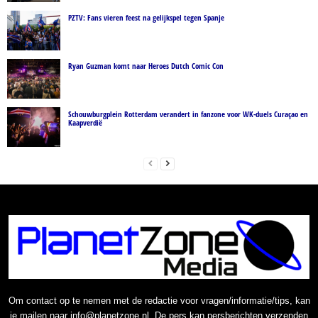
PZTV: Fans vieren feest na gelijkspel tegen Spanje
Ryan Guzman komt naar Heroes Dutch Comic Con
Schouwburgplein Rotterdam verandert in fanzone voor WK-duels Curaçao en
Kaapverdië
Om contact op te nemen met de redactie voor vragen/informatie/tips, kan
je mailen naar info@planetzone.nl. De pers kan persberichten verzenden