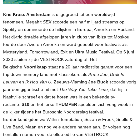
Kris Kross Amsterdam
is uitgegroeid tot een wereldwijd
fenomeen. Megahit
SEX
scoorde een half miljjard streams op
Spotify en domineerde de hitlijsten in Europa, Amerika en Rusland.
Het dj-trio draaide afgelopen jaren in clubs van Ibiza tot Moskou,
tourde door Azië en Amerika en werd geboekt voor festivals als
Mysteryland, Tomorrowland, Exit en Ultra Music Festival. Op 6 juni
2020 sluiten zij de VESTROCK zaterdag af. Het
Belgische
Noordkaap
staat na 20 jaar radiostilte garant voor een
trip down memory lane met klassiekers als
Arme Joe
,
Druk In
Leuven
en
Ik Hou Van U.
Zeeuws-Vlaming
Joe Buck
scoorde vorig
jaar een gigantische hit met
The Way You Take Time
, dat hij in
Nashville schreef en dat te horen was in een bekende tv-
reclame.
S10
en het Ierse
THUMPER
speelden zich vorig week in
de kijker tijdens het Eurosonic Noorderslag festival.
Eerder kondigden we Within Temptation, Suzan & Freek, Snelle &
Live Band, Maan en nog vele andere namen aan. Er volgen nog
tientallen namen voor de elfde editie van VESTROCK.