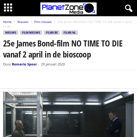
Home
Nieuws
Film nieuws
25e James Bond-film NO TIME TO DIE vanaf 2 april
in de...
NIEUWS
FILM NIEUWS
FILMS BE
FILMS NL
25e James Bond-film NO TIME TO DIE
vanaf 2 april in de bioscoop
Door
Romario Spoor
-
29 januari 2020