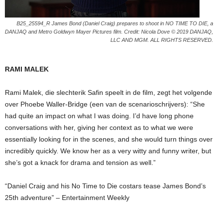
B25_25594_R James Bond (Daniel Craig) prepares to shoot in NO TIME TO DIE, a
DANJAQ and Metro Goldwyn Mayer Pictures film. Credit: Nicola Dove © 2019 DANJAQ,
LLC AND MGM. ALL RIGHTS RESERVED.
RAMI MALEK
Rami Malek, die slechterik Safin speelt in de film, zegt het volgende
over Phoebe Waller-Bridge (een van de scenarioschrijvers): “She
had quite an impact on what I was doing. I’d have long phone
conversations with her, giving her context as to what we were
essentially looking for in the scenes, and she would turn things over
incredibly quickly. We know her as a very witty and funny writer, but
she’s got a knack for drama and tension as well.”
“Daniel Craig and his No Time to Die costars tease James Bond’s
25th adventure” – Entertainment Weekly