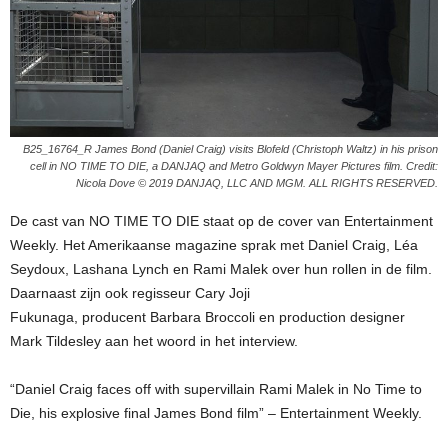
B25_16764_R James Bond (Daniel Craig) visits Blofeld (Christoph Waltz) in his prison
cell in NO TIME TO DIE, a DANJAQ and Metro Goldwyn Mayer Pictures film. Credit:
Nicola Dove © 2019 DANJAQ, LLC AND MGM. ALL RIGHTS RESERVED.
De cast van NO TIME TO DIE staat op de cover van Entertainment
Weekly. Het Amerikaanse magazine sprak met Daniel Craig, Léa
Seydoux, Lashana Lynch en Rami Malek over hun rollen in de film.
Daarnaast zijn ook regisseur Cary Joji
Fukunaga, producent Barbara Broccoli en production designer
Mark Tildesley aan het woord in het interview.
“Daniel Craig faces off with supervillain Rami Malek in No Time to
Die, his explosive final James Bond film” – Entertainment Weekly.