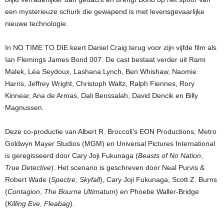
een mysterieuze schurk die gewapend is met levensgevaarlijke
nieuwe technologie.
In NO TIME TO DIE keert Daniel Craig terug voor zijn vijfde film als
Ian Flemings James Bond 007. De cast bestaat verder uit Rami
Malek, Léa Seydoux, Lashana Lynch, Ben Whishaw, Naomie
Harris, Jeffrey Wright, Christoph Waltz, Ralph Fiennes, Rory
Kinnear, Ana de Armas, Dali Benssalah, David Dencik en Billy
Magnussen.
Deze co-productie van Albert R. Broccoli’s EON Productions, Metro
Goldwyn Mayer Studios (MGM) en Universal Pictures International
is geregisseerd door Cary Joji Fukunaga (
Beasts of No Nation
,
True Detective
). Het scenario is geschreven door Neal Purvis &
Robert Wade (
Spectre
,
Skyfall
), Cary Joji Fukunaga, Scott Z. Burns
(
Contagion
,
The Bourne Ultimatum
) en Phoebe Waller-Bridge
(
Killing Eve
,
Fleabag
).