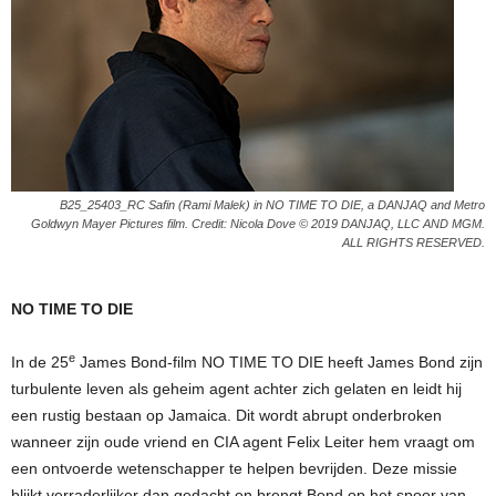
B25_25403_RC Safin (Rami Malek) in NO TIME TO DIE, a DANJAQ and Metro
Goldwyn Mayer Pictures film. Credit: Nicola Dove © 2019 DANJAQ, LLC AND MGM.
ALL RIGHTS RESERVED.
NO TIME TO DIE
e
In de 25
James Bond-film NO TIME TO DIE heeft James Bond zijn
turbulente leven als geheim agent achter zich gelaten en leidt hij
een rustig bestaan op Jamaica. Dit wordt abrupt onderbroken
wanneer zijn oude vriend en CIA agent Felix Leiter hem vraagt om
een ontvoerde wetenschapper te helpen bevrijden. Deze missie
blijkt verraderlijker dan gedacht en brengt Bond op het spoor van