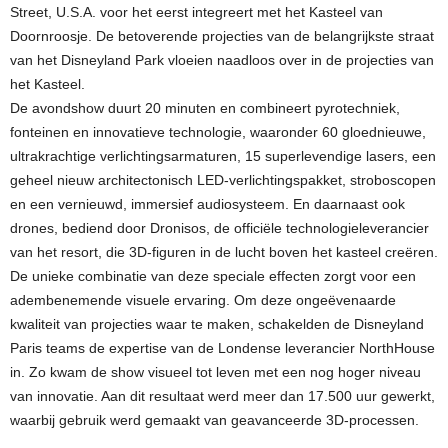
Street, U.S.A. voor het eerst integreert met het Kasteel van
Doornroosje. De betoverende projecties van de belangrijkste straat
van het Disneyland Park vloeien naadloos over in de projecties van
het Kasteel.
De avondshow duurt 20 minuten en combineert pyrotechniek,
fonteinen en innovatieve technologie, waaronder 60 gloednieuwe,
ultrakrachtige verlichtingsarmaturen, 15 superlevendige lasers, een
geheel nieuw architectonisch LED-verlichtingspakket, stroboscopen
en een vernieuwd, immersief audiosysteem. En daarnaast ook
drones, bediend door Dronisos, de officiële technologieleverancier
van het resort, die 3D-figuren in de lucht boven het kasteel creëren.
De unieke combinatie van deze speciale effecten zorgt voor een
adembenemende visuele ervaring. Om deze ongeëvenaarde
kwaliteit van projecties waar te maken, schakelden de Disneyland
Paris teams de expertise van de Londense leverancier NorthHouse
in. Zo kwam de show visueel tot leven met een nog hoger niveau
van innovatie. Aan dit resultaat werd meer dan 17.500 uur gewerkt,
waarbij gebruik werd gemaakt van geavanceerde 3D-processen.