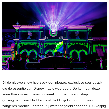
Bij de nieuwe show hoort ook een nieuwe, exclusieve soundtrack
die de essentie van Disney magie weergeeft. De kern van deze
soundtrack is een nieuw origineel nummer ‘Live in Magic’,
gezongen in zowel het Frans als het Engels door de Franse
zangeres Noémie Legrand. Zij wordt begeleid door een 100-koppig