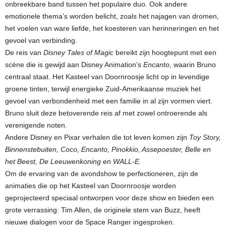
onbreekbare band tussen het populaire duo. Ook andere
emotionele thema’s worden belicht, zoals het najagen van dromen,
het voelen van ware liefde, het koesteren van herinneringen en het
gevoel van verbinding.
De reis van
Disney Tales of Magic
bereikt zijn hoogtepunt met een
scène die is gewijd aan Disney Animation’s
Encanto
, waarin Bruno
centraal staat. Het Kasteel van Doornroosje licht op in levendige
groene tinten, terwijl energieke Zuid-Amerikaanse muziek het
gevoel van verbondenheid met een familie in al zijn vormen viert.
Bruno sluit deze betoverende reis af met zowel ontroerende als
verenigende noten.
Andere Disney en Pixar verhalen die tot leven komen zijn
Toy Story,
Binnenstebuiten, Coco, Encanto, Pinokkio, Assepoester, Belle en
het Beest, De Leeuwenkoning
en
WALL-E.
Om de ervaring van de avondshow te perfectioneren, zijn de
animaties die op het Kasteel van Doornroosje worden
geprojecteerd speciaal ontworpen voor deze show en bieden een
grote verrassing: Tim Allen, de originele stem van Buzz, heeft
nieuwe dialogen voor de Space Ranger ingesproken.