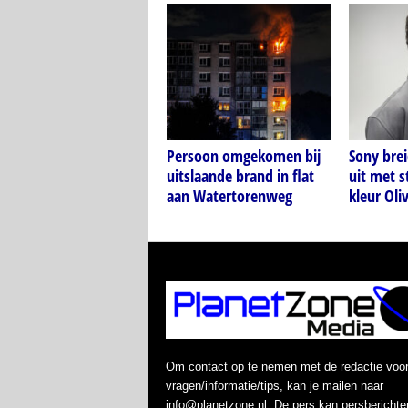
Persoon omgekomen bij
Sony bre
uitslaande brand in flat
uit met s
aan Watertorenweg
kleur Oli
Om contact op te nemen met de redactie voo
vragen/informatie/tips, kan je mailen naar
info@planetzone.nl. De pers kan persberichte