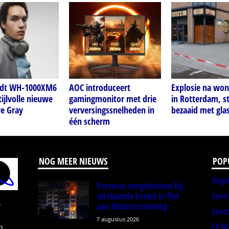
idt WH-1000XM6
AOC introduceert
Explosie na wo
tijlvolle nieuwe
gamingmonitor met drie
in Rotterdam, s
ve Gray
verversingssnelheden in
bezaaid met gla
één scherm
NOG MEER NIEUWS
POP
Uitge
Persoon omgekomen bij
uitslaande brand in flat
Spor
aan Watertorenweg
r
Sport
7 augustus 2026
TV N
n