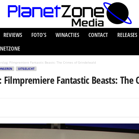
REVIEWS
FOTO’S
WINACTIES
CONTACT
RELEASES
ANETZONE
rslag: Filmpremiere Fantastic Beasts: The Crimes of Grindelwald
ONGEREN
UITGELICHT
: Filmpremiere Fantastic Beasts: The 