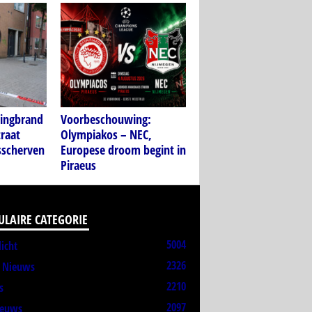
ningbrand
Voorbeschouwing:
traat
Olympiakos – NEC,
sscherven
Europese droom begint in
Piraeus
ULAIRE CATEGORIE
5004
licht
2326
t Nieuws
2210
s
2097
ieuws