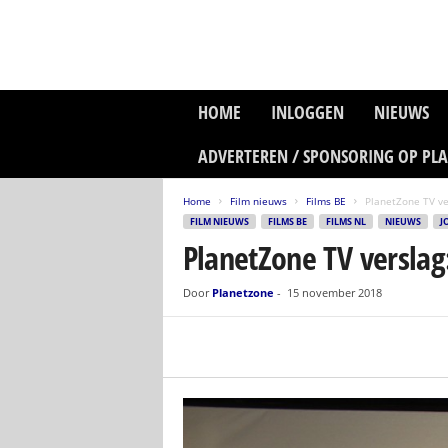
P
HOME
INLOGGEN
NIEUWS
l
a
ADVERTEREN / SPONSORING OP PL
n
e
Home
Film nieuws
Films BE
PlanetZone TV ve
t
FILM NIEUWS
FILMS BE
FILMS NL
NIEUWS
J
z
PlanetZone TV verslag
o
n
e
Door
Planetzone
-
15 november 2018
M
e
d
i
a