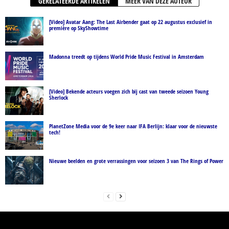
GERELATEERDE ARTIKELEN
MEER VAN DEZE AUTEUR
[Video] Avatar Aang: The Last Airbender gaat op 22 augustus exclusief in
première op SkyShowtime
Madonna treedt op tijdens World Pride Music Festival in Amsterdam
[Video] Bekende acteurs voegen zich bij cast van tweede seizoen Young
Sherlock
PlanetZone Media voor de 9e keer naar IFA Berlijn: klaar voor de nieuwste
tech!
Nieuwe beelden en grote verrassingen voor seizoen 3 van The Rings of Power