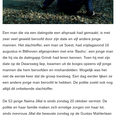
Een man die via een datingsite een afspraak had gemaakt, is met
zeer veel geweld beroofd door zijn date en vijf andere jonge
mannen. Het slachtoffer, een man uit Soest, had vrijdagavond 16
augustus in Bilthoven afgesproken met ene ‘Bashu’, een jonge man
die hij via de datingapp Grindr had leren kennen. Toen hij met zijn
date op de Dwarsweg liep, kwamen uit de bosjes opeens vijf jonge
mannen die hem beroofden en mishandelden. Mogelijk was het
niet de eerste keer dat de groep toesloeg. Een dag eerder lijken ze
een andere jonge man beroofd te hebben. De politie zoekt ook nog
altijd dit onbekende slachtoffer.
De 52-jarige Naima Jillal is sinds zondag 20 oktober vermist. De
politie en haar familie maken zich ernstige zorgen om haar lot,
sinds mevrouw Jillal die bewuste zondag op de Gustav Mahlerlaan