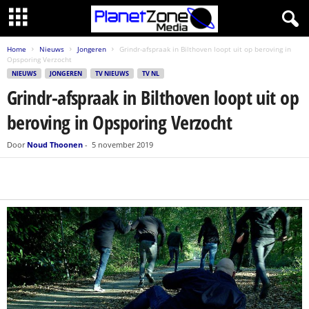
Home
Nieuws
Jongeren
Grindr-afspraak in Bilthoven loopt uit op beroving in
Opsporing Verzocht
NIEUWS
JONGEREN
TV NIEUWS
TV NL
Grindr-afspraak in Bilthoven loopt uit op
beroving in Opsporing Verzocht
Door
Noud Thoonen
-
5 november 2019