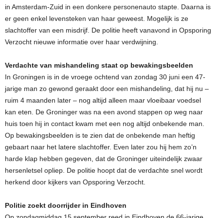
in Amsterdam-Zuid in een donkere personenauto stapte. Daarna is
er geen enkel levensteken van haar geweest. Mogelijk is ze
slachtoffer van een misdrijf. De politie heeft vanavond in Opsporing
Verzocht nieuwe informatie over haar verdwijning.
Verdachte van mishandeling staat op bewakingsbeelden
In Groningen is in de vroege ochtend van zondag 30 juni een 47-
jarige man zo gewond geraakt door een mishandeling, dat hij nu –
ruim 4 maanden later – nog altijd alleen maar vloeibaar voedsel
kan eten. De Groninger was na een avond stappen op weg naar
huis toen hij in contact kwam met een nog altijd onbekende man.
Op bewakingsbeelden is te zien dat de onbekende man heftig
gebaart naar het latere slachtoffer. Even later zou hij hem zo’n
harde klap hebben gegeven, dat de Groninger uiteindelijk zwaar
hersenletsel opliep. De politie hoopt dat de verdachte snel wordt
herkend door kijkers van Opsporing Verzocht.
Politie zoekt doorrijder in Eindhoven
Op zondagmiddag 15 september reed in Eindhoven de 66-jarige