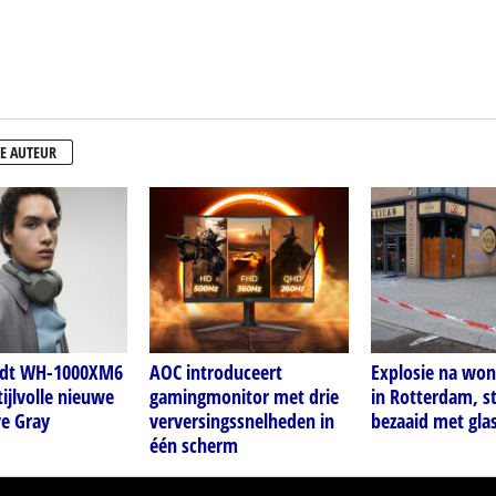
E AUTEUR
idt WH-1000XM6
AOC introduceert
Explosie na wo
tijlvolle nieuwe
gamingmonitor met drie
in Rotterdam, s
ve Gray
verversingssnelheden in
bezaaid met gla
één scherm