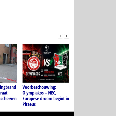
ningbrand
Voorbeschouwing:
traat
Olympiakos – NEC,
sscherven
Europese droom begint in
Piraeus