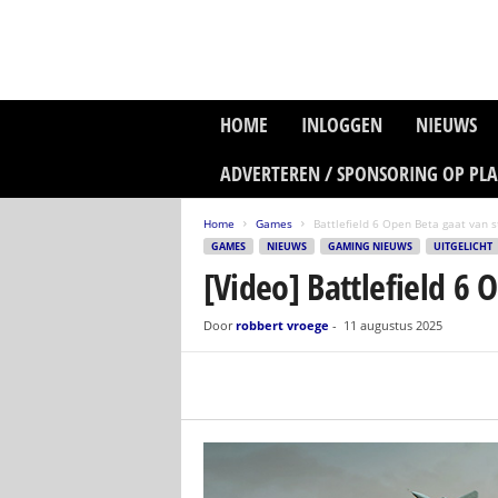
P
HOME
INLOGGEN
NIEUWS
l
a
ADVERTEREN / SPONSORING OP PL
n
e
Home
Games
Battlefield 6 Open Beta gaat van s
t
GAMES
NIEUWS
GAMING NIEUWS
UITGELICHT
z
[Video] Battlefield 6 
o
n
e
Door
robbert vroege
-
11 augustus 2025
M
e
d
i
a