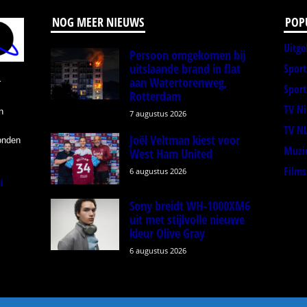
NOG MEER NIEUWS
POP
Uitge
Persoon omgekomen bij
uitslaande brand in flat
Spor
aan Watertorenweg,
r
Sport
Rotterdam
TV N
n
7 augustus 2026
TV N
Joël Veltman kiest voor
onden
Muzi
West Ham United
Films
6 augustus 2026
l
Sony breidt WH-1000XM6
uit met stijlvolle nieuwe
kleur Olive Gray
6 augustus 2026