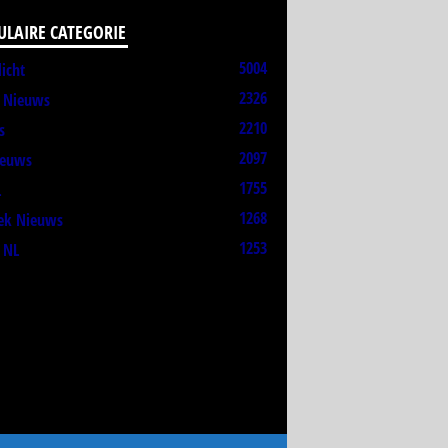
ULAIRE CATEGORIE
5004
licht
2326
t Nieuws
2210
s
2097
ieuws
1755
L
1268
ek Nieuws
1253
 NL