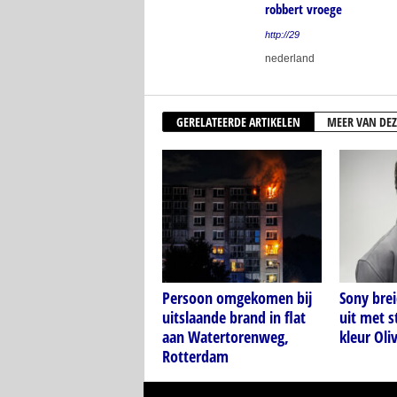
robbert vroege
http://29
nederland
GERELATEERDE ARTIKELEN
MEER VAN DEZ
Persoon omgekomen bij
Sony bre
uitslaande brand in flat
uit met s
aan Watertorenweg,
kleur Oli
Rotterdam