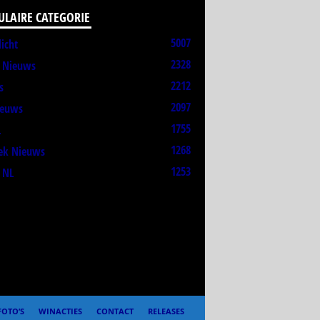
ULAIRE CATEGORIE
5007
licht
2328
t Nieuws
2212
s
2097
ieuws
1755
L
1268
ek Nieuws
1253
 NL
FOTO’S
WINACTIES
CONTACT
RELEASES