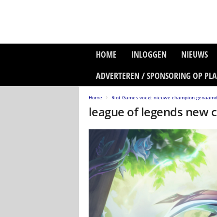
P
HOME
INLOGGEN
NIEUWS
l
a
ADVERTEREN / SPONSORING OP PL
n
e
Home
Riot Games voegt nieuwe champion genaamd 
t
league of legends new
z
o
n
e
M
e
d
i
a