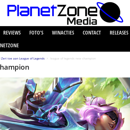
REVIEWS
FOTO’S
WINACTIES
CONTACT
RELEASES
ANETZONE
Zeri toe aan League of Legends
league of legends new champion
 champion