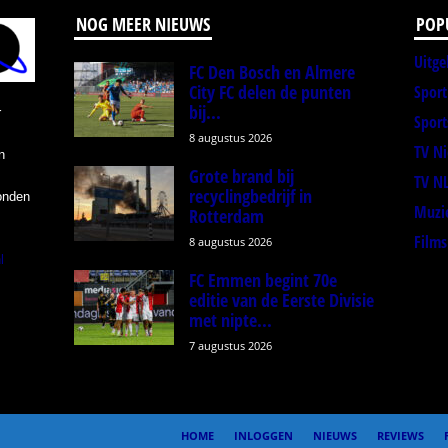
NOG MEER NIEUWS
POP
Uitge
FC Den Bosch en Almere
City FC delen de punten
Spor
bij...
r
Sport
8 augustus 2026
TV N
n
Grote brand bij
TV N
recyclingbedrijf in
onden
Muzi
Rotterdam
Films
8 augustus 2026
l
FC Emmen begint 70e
editie van de Eerste Divisie
met nipte...
7 augustus 2026
HOME
INLOGGEN
NIEUWS
REVIEWS