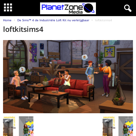
Home
De Sims™ 4 de Industriële Loft Kit nu verkrijgbaar
loftkitsims4
loftkitsims4