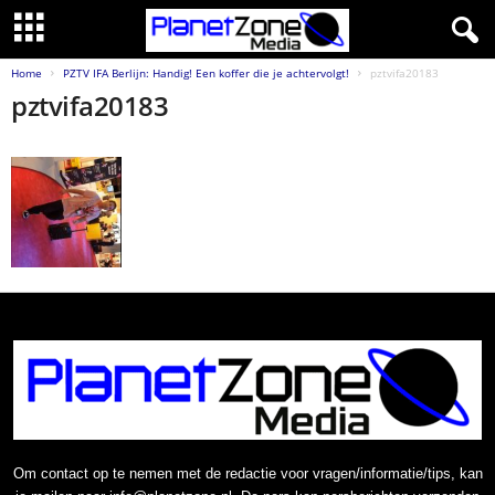
Home
PZTV IFA Berlijn: Handig! Een koffer die je achtervolgt!
pztvifa20183
pztvifa20183
Om contact op te nemen met de redactie voor vragen/informatie/tips, kan