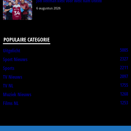
Joël Veltman kiest voor West Ham United
6 augustus 2026
POPULAIRE CATEGORIE
5005
Uitgelicht
2327
Sport Nieuws
2211
Sports
2097
TV Nieuws
1755
TV NL
1268
Muziek Nieuws
1253
Films NL