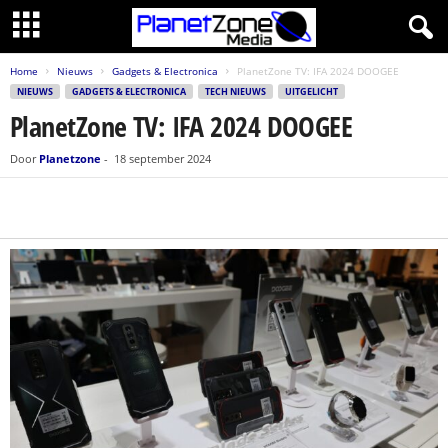
Home
Nieuws
Gadgets & Electronica
PlanetZone TV: IFA 2024 DOOGEE
NIEUWS
GADGETS & ELECTRONICA
TECH NIEUWS
UITGELICHT
PlanetZone TV: IFA 2024 DOOGEE
Door
Planetzone
-
18 september 2024