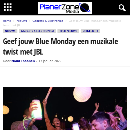
Home
Nieuws
Gadgets & Electronica
Geef jouw Blue Monday een muzikale
twist met JBL
NIEUWS
GADGETS & ELECTRONICA
TECH NIEUWS
UITGELICHT
Geef jouw Blue Monday een muzikale
twist met JBL
Door
Noud Thoonen
-
17 januari 2022