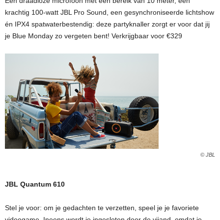
Een draadloze microfoon met een bereik van 10 meter, een
krachtig 100-watt JBL Pro Sound, een gesynchroniseerde lichtshow
én IPX4 spatwaterbestendig: deze partyknaller zorgt er voor dat jij
je Blue Monday zo vergeten bent! Verkrijgbaar voor €329
© JBL
JBL Quantum 610
Stel je voor: om je gedachten te verzetten, speel je je favoriete
videogame. Ineens wordt je ingesloten door de vijand, omdat je