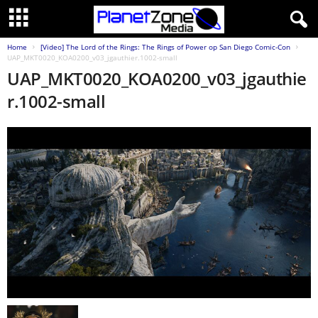
Home
[Video] The Lord of the Rings: The Rings of Power op San Diego Comic-Con
UAP_MKT0020_KOA0200_v03_jgauthier.1002-small
UAP_MKT0020_KOA0200_v03_jgauthie
r.1002-small