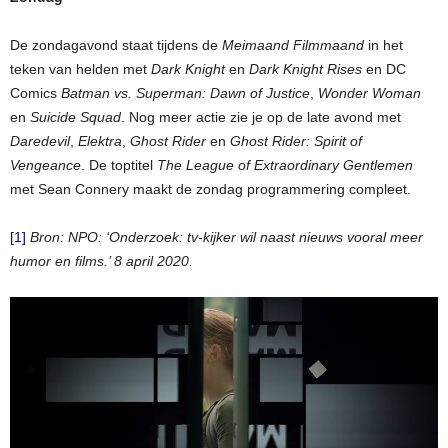
De zondagavond staat tijdens de
Meimaand Filmmaand
in het
teken van helden met
Dark Knight
en
Dark Knight Rises
en DC
Comics
Batman vs. Superman: Dawn of Justice
,
Wonder Woman
en
Suicide Squad
. Nog meer actie zie je op de late avond met
Daredevil
,
Elektra
,
Ghost Rider
en
Ghost Rider: Spirit of
Vengeance
. De toptitel
The League of Extraordinary Gentlemen
met Sean Connery maakt de zondag programmering compleet.
[1]
Bron: NPO: ‘Onderzoek: tv-kijker wil naast nieuws vooral meer
humor en films.’ 8 april 2020.