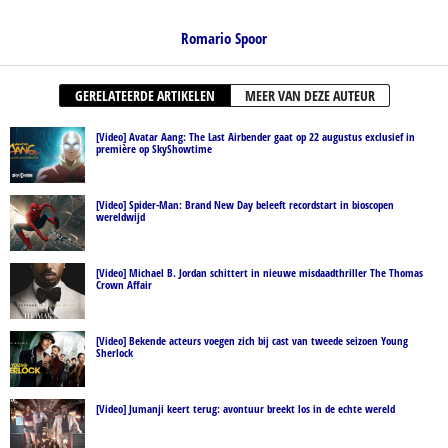
Romario Spoor
GERELATEERDE ARTIKELEN
MEER VAN DEZE AUTEUR
[Video] Avatar Aang: The Last Airbender gaat op 22 augustus exclusief in
première op SkyShowtime
[Video] Spider-Man: Brand New Day beleeft recordstart in bioscopen
wereldwijd
[Video] Michael B. Jordan schittert in nieuwe misdaadthriller The Thomas
Crown Affair
[Video] Bekende acteurs voegen zich bij cast van tweede seizoen Young
Sherlock
[Video] Jumanji keert terug: avontuur breekt los in de echte wereld