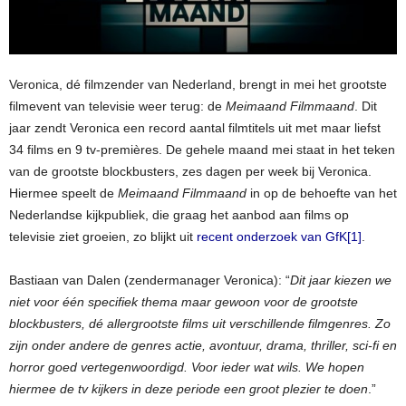
Veronica, dé filmzender van Nederland, brengt in mei het grootste
filmevent van televisie weer terug: de
Meimaand Filmmaand
. Dit
jaar zendt Veronica een record aantal filmtitels uit met maar liefst
34 films en 9 tv-premières. De gehele maand mei staat in het teken
van de grootste blockbusters, zes dagen per week bij Veronica.
Hiermee speelt de
Meimaand Filmmaand
in op de behoefte van het
Nederlandse kijkpubliek, die graag het aanbod aan films op
televisie ziet groeien, zo blijkt uit
recent onderzoek van GfK
[1]
.
Bastiaan van Dalen (zendermanager Veronica): “
Dit jaar kiezen we
niet voor één specifiek thema maar gewoon voor de grootste
blockbusters, dé allergrootste films uit verschillende filmgenres. Zo
zijn onder andere de genres actie, avontuur, drama, thriller, sci-fi en
horror goed vertegenwoordigd. Voor ieder wat wils. We hopen
hiermee de tv kijkers in deze periode een groot plezier te doen
.”