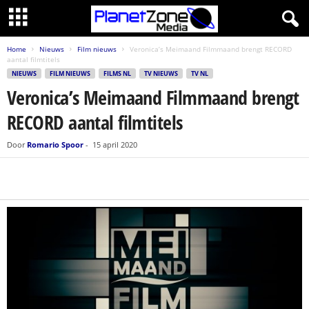
Home
Nieuws
Film nieuws
Veronica’s Meimaand Filmmaand brengt RECORD
aantal filmtitels
NIEUWS
FILM NIEUWS
FILMS NL
TV NIEUWS
TV NL
Veronica’s Meimaand Filmmaand brengt
RECORD aantal filmtitels
Door
Romario Spoor
-
15 april 2020