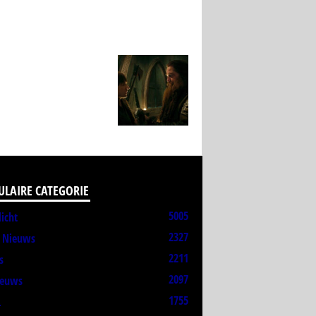
ULAIRE CATEGORIE
5005
licht
2327
t Nieuws
2211
s
2097
ieuws
1755
L