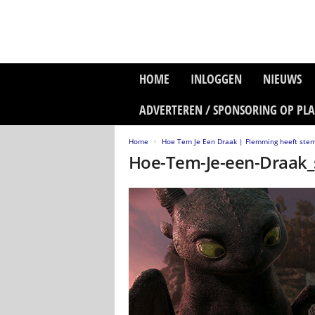
P
HOME
INLOGGEN
NIEUWS
l
a
ADVERTEREN / SPONSORING OP PL
n
e
Home
Hoe Tem Je Een Draak | Flemming heeft stem
t
Hoe-Tem-Je-een-Draak_s
z
o
n
e
M
e
d
i
a