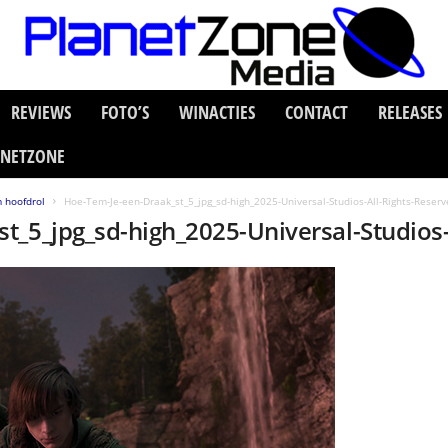
REVIEWS
FOTO’S
WINACTIES
CONTACT
RELEASES
ANETZONE
 hoofdrol
Hoe-Tem-Je-een-Draak_st_5_jpg_sd-high_2025-Universal-Studios-All-Rights-Reserv
t_5_jpg_sd-high_2025-Universal-Studios-