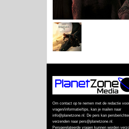
Om contact op te nemen met de redactie voo
vragen/informatie/tips, kan je mailen naar
info@planetzone.nl. De pers kan persberichte
verzenden naar pers@planetzone.nl.
Persgerelateerde vragen kunnen worden verz