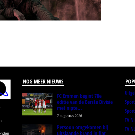
NOG MEER NIEUWS
POP
Uitge
FC Emmen begint 70e
editie van de Eerste Divisie
Spor
met nipte...
r
Sport
7 augustus 2026
TV N
n
Persoon omgekomen bij
TV N
uitslaande brand in flat
onden