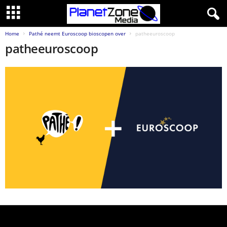
Home
Pathé neemt Euroscoop bioscopen over
patheeuroscoop
patheeuroscoop