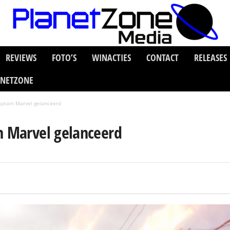
REVIEWS
FOTO’S
WINACTIES
CONTACT
RELEASES
ANETZONE
aptain Marvel gelanceerd
n Marvel gelanceerd