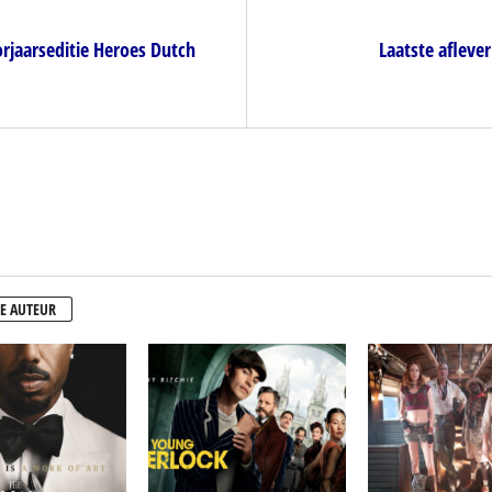
rjaarseditie Heroes Dutch
Laatste afleve
E AUTEUR