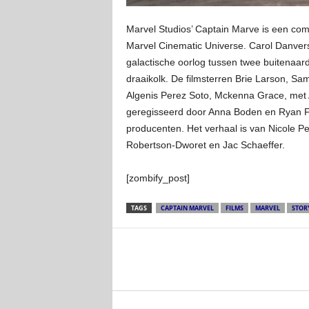
Marvel Studios’ Captain Marve is een comp
Marvel Cinematic Universe. Carol Danvers
galactische oorlog tussen twee buitenaa
draaikolk. De filmsterren Brie Larson,
Algenis Perez Soto, Mckenna Grace, met A
geregisseerd door Anna Boden en Ryan Fle
producenten. Het verhaal is van Nicole 
Robertson-Dworet en Jac Schaeffer.
[zombify_post]
TAGS
CAPTAIN MARVEL
FILMS
MARVEL
STOR