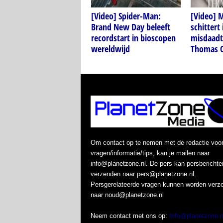
[Video] Spider-Man:
[Video] M
Brand New Day beleeft
schittert
recordstart in bioscopen
misdaadth
wereldwijd
Thomas C
Om contact op te nemen met de redactie voo
vragen/informatie/tips, kan je mailen naar
info@planetzone.nl. De pers kan persberichte
verzenden naar pers@planetzone.nl.
Persgerelateerde vragen kunnen worden verz
naar noud@planetzone.nl
Neem contact met ons op:
Info@planetzone.n