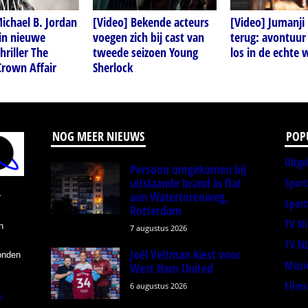
ichael B. Jordan
[Video] Bekende acteurs
[Video] Jumanji 
 in nieuwe
voegen zich bij cast van
terug: avontuur
riller The
tweede seizoen Young
los in de echte 
rown Affair
Sherlock
NOG MEER NIEUWS
POP
Uitge
Persoon omgekomen bij
uitslaande brand in flat
Spor
aan Watertorenweg,
r
Sport
Rotterdam
TV N
n
7 augustus 2026
TV N
Joël Veltman kiest voor
onden
Muzi
West Ham United
Films
6 augustus 2026
l