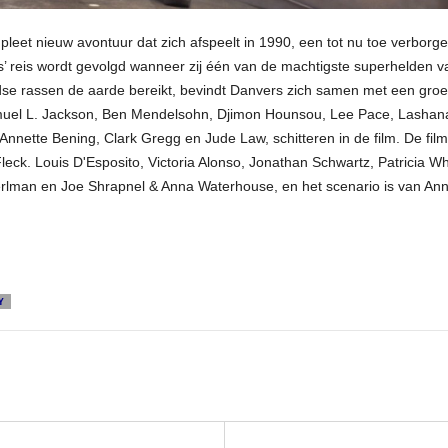
leet nieuw avontuur dat zich afspeelt in 1990, een tot nu toe verborge
’ reis wordt gevolgd wanneer zij één van de machtigste superhelden va
rdse rassen de aarde bereikt, bevindt Danvers zich samen met een gr
 Samuel L. Jackson, Ben Mendelsohn, Djimon Hounsou, Lee Pace, Lash
nnette Bening, Clark Gregg en Jude Law, schitteren in de film. De fil
ck. Louis D'Esposito, Victoria Alonso, Jonathan Schwartz, Patricia Wh
Perlman en Joe Shrapnel & Anna Waterhouse, en het scenario is van 
Y