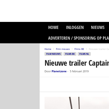
P
HOME
INLOGGEN
NIEUWS
l
a
ADVERTEREN / SPONSORING OP PL
n
e
Home
Film nieuws
Films BE
Nieuwe trailer C
t
FILM NIEUWS
FILMS BE
FILMS NL
z
Nieuwe trailer Captai
o
n
e
Door
Planetzone
-
5 februari 2019
M
e
d
i
a