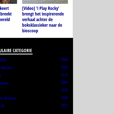
keert
[Video] ‘I Play Rocky’
 breekt
brengt het inspirerende
wereld
verhaal achter de
boksklassieker naar de
bioscoop
ULAIRE CATEGORIE
5004
licht
2326
t Nieuws
2210
s
2097
ieuws
1755
L
1268
ek Nieuws
1253
 NL