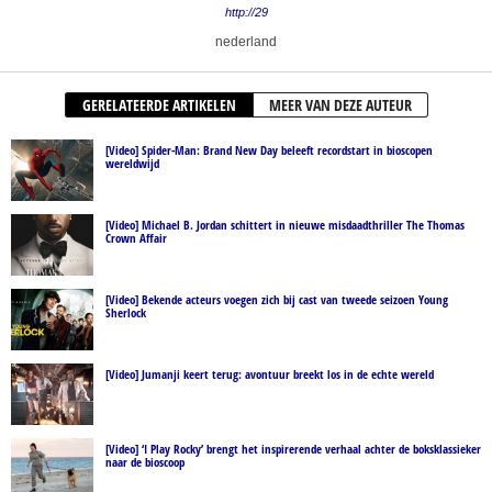
http://29
nederland
GERELATEERDE ARTIKELEN
MEER VAN DEZE AUTEUR
[Video] Spider-Man: Brand New Day beleeft recordstart in bioscopen
wereldwijd
[Video] Michael B. Jordan schittert in nieuwe misdaadthriller The Thomas
Crown Affair
[Video] Bekende acteurs voegen zich bij cast van tweede seizoen Young
Sherlock
[Video] Jumanji keert terug: avontuur breekt los in de echte wereld
[Video] ‘I Play Rocky’ brengt het inspirerende verhaal achter de boksklassieker
naar de bioscoop