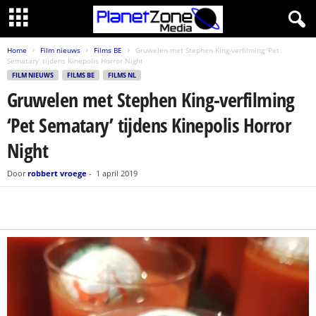
Home
Film nieuws
Films BE
Gruwelen met Stephen King-verfilming ‘Pet
Sematary’ tijdens Kinepolis Horror Night
FILM NIEUWS
FILMS BE
FILMS NL
Gruwelen met Stephen King-verfilming
‘Pet Sematary’ tijdens Kinepolis Horror
Night
Door
robbert vroege
-
1 april 2019