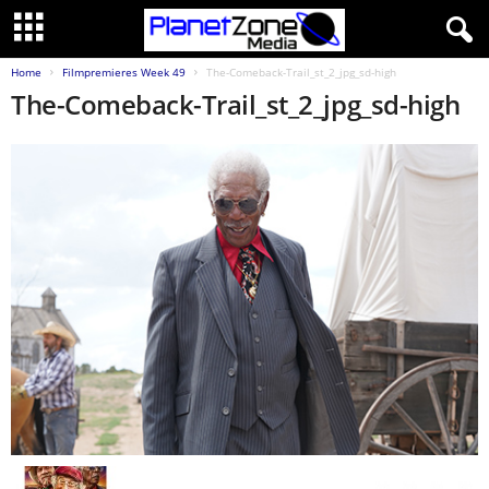
Home
Filmpremieres Week 49
The-Comeback-Trail_st_2_jpg_sd-high
The-Comeback-Trail_st_2_jpg_sd-high