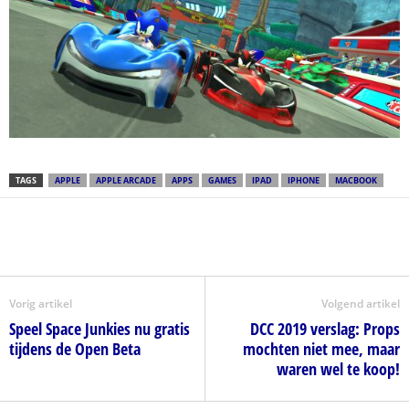
TAGS
APPLE
APPLE ARCADE
APPS
GAMES
IPAD
IPHONE
MACBOOK
Vorig artikel
Volgend artikel
Speel Space Junkies nu gratis
DCC 2019 verslag: Props
tijdens de Open Beta
mochten niet mee, maar
waren wel te koop!