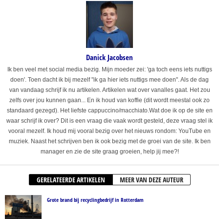
Danick Jacobsen
Ik ben veel met social media bezig. Mijn moeder zei: 'ga toch eens iets nuttigs
doen'. Toen dacht ik bij mezelf "ik ga hier iets nuttigs mee doen". Als de dag
van vandaag schrijf ik nu artikelen. Artikelen wat over vanalles gaat. Het zou
zelfs over jou kunnen gaan... En ik houd van koffie (dit wordt meestal ook zo
standaard gezegd). Het liefste cappuccino/macchiato.Wat doe ik op de site en
waar schrijf ik over? Dit is een vraag die vaak wordt gesteld, deze vraag stel ik
vooral mezelf. Ik houd mij vooral bezig over het nieuws rondom: YouTube en
muziek. Naast het schrijven ben ik ook bezig met de groei van de site. Ik ben
manager en zie de site graag groeien, help jij mee?!
GERELATEERDE ARTIKELEN
MEER VAN DEZE AUTEUR
Grote brand bij recyclingbedrijf in Rotterdam